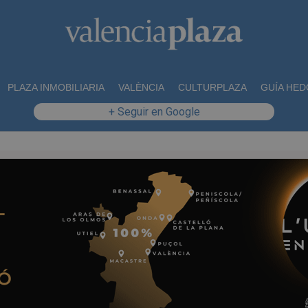
PLAZA INMOBILIARIA
VALÈNCIA
CULTURPLAZA
GUÍA HED
+ Seguir en Google