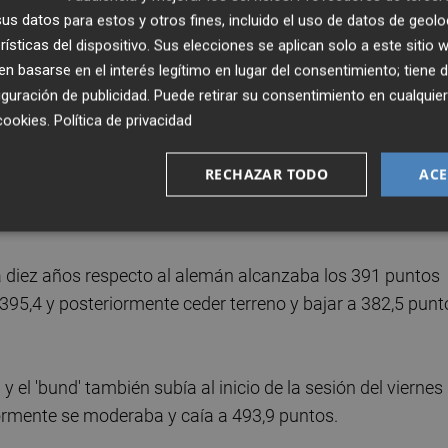
s datos para estos y otros fines, incluido el uso de datos de geolo
rísticas del dispositivo. Sus elecciones se aplican solo a este sitio
 basarse en el interés legítimo en lugar del consentimiento; tiene 
 caídas de
Gamesa
(-0,80%),
Mediaset
(-0,69%) y
guración de publicidad
. Puede retirar su consentimiento en cualqu
cookies
.
Política de privacidad
los inversores por los bonos españoles a diez años respec
RECHAZAR TODO
ACE
os básicos tras la apertura de los mercados del Viejo
 sesión por encima de los 500 puntos.
a diez años respecto al alemán alcanzaba los 391 puntos
 395,4 y posteriormente ceder terreno y bajar a 382,5 punt
a y el 'bund' también subía al inicio de la sesión del viernes
ormente se moderaba y caía a 493,9 puntos.