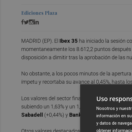
Ediciones Plaza
MADRID (EP). El
Ibex 35
ha iniciado la sesión co
momentaneamente los 8.612,2 puntos después de 
disposición a dimitir tras la aprobación de las n
No obstante, a los pocos minutos de la apertura
ímpetu y recortaba su avance al 0,45%, hasta lo
Uso respons
Los valores del sector financiero protagonizaban
subiendo un 1,63% y un 1,45%, respectivamente,
Nosotros y nuestr
Sabadell
(+0,44%) y
Bankia
(+0,42%).
información en su 
y datos de navega
obtener informació
Otros valores destacados en la apertura son la 