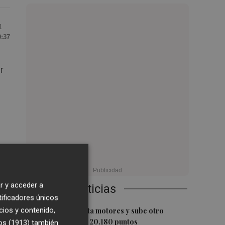
1
9:37
r
VA
r y acceder a
Últimas Noticias
tificadores únicos
1
cios y contenido,
El Ibex 35 aprieta motores y sube otro
0,62%, hasta los 20.180 puntos
os (1913)
también