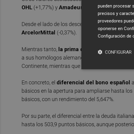
pueden procesar su
OHL
(+1,77%) y
Amadeus
(+1,55%).
precisos y caracte
proveedores pueden
Desde el lado de los descensos, destacaban las
oponerse en
Confi
ArcelorMittal
(-0,37%).
Configuración de 
Mientras tanto,
la prima de riesgo
ofrecida a 
CONFIGURAR
a sus homólogos alemanes superaba los 390 punt
Continente, mientras que la de Italia iniciaba la
En concreto, el
diferencial del bono español
básicos en la apertura para ampliarse hasta los
básicos, con un rendimiento del 5,647%.
Por su parte, el diferencial entre la deuda italian
hasta los 503,9 puntos básicos, aunque posteri