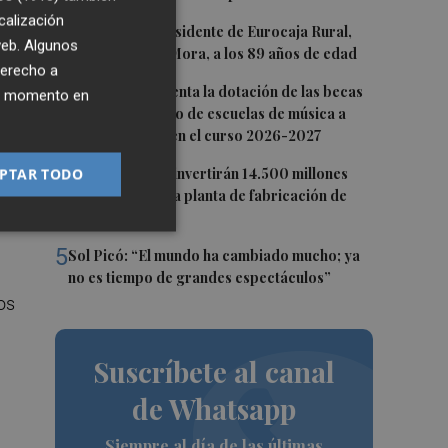
calización
2
Fallece el expresidente de Eurocaja Rural,
 web. Algunos
Andrés Gómez Mora, a los 89 años de edad
derecho a
3
CaixaBank aumenta la dotación de las becas
ier momento en
para el alumnado de escuelas de música a
275.000 euros en el curso 2026-2027
to
4
PTAR TODO
Tesla y SpaceX invertirán 14.500 millones
para construir la planta de fabricación de
chips Terafab
5
Sol Picó: “El mundo ha cambiado mucho; ya
no es tiempo de grandes espectáculos”
os
Suscríbete al canal
de Whatsapp
Siempre al día de las últimas