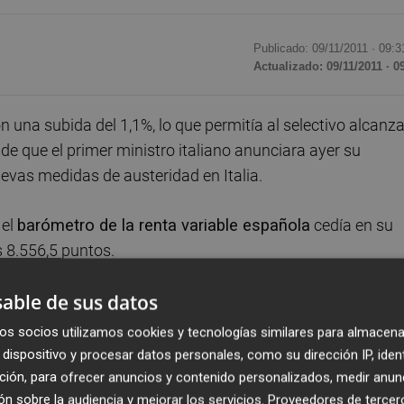
Publicado: 09/11/2011 ·
09:3
Actualizado: 09/11/2011 · 0
n una subida del 1,1%, lo que permitía al selectivo alcanza
que el primer ministro italiano anunciara ayer su
uevas medidas de austeridad en Italia.
 el
barómetro de la renta variable española
cedía en su
s 8.556,5 puntos.
able de sus datos
 la tendencia positiva de la apertura con
Santander
y
BB
 seguidos del
Popular
(+0,87%),
Bankinter
(+0,66%),
os socios utilizamos cookies y tecnologías similares para almacena
dispositivo y procesar datos personales, como su dirección IP, iden
ción, para ofrecer anuncios y contenido personalizados, medir anun
n sobre la audiencia y mejorar los servicios.
Proveedores de tercer
aerolínea
IAG
(+2,40%), la aseguradora
Mapfre
(+1,85%),