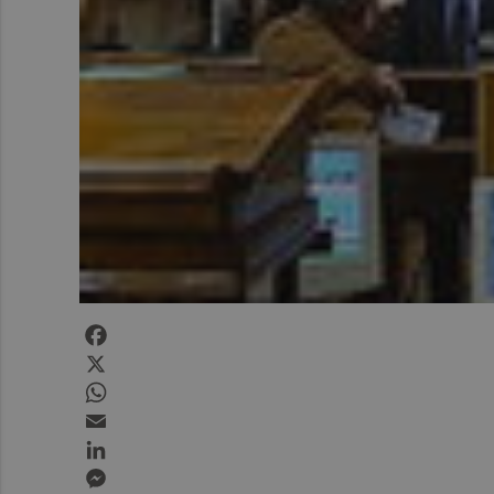
Facebook
X
WhatsApp
Email
LinkedIn
Messenger