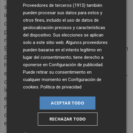
Proveedores de terceros (1913)
también
solicitada. Las consultores extranjeras han
pueden procesar sus datos para estos y
incluido -además de las dotaciones a la
otros fines, incluido el uso de datos de
cartera de las entidades inmobiliarias- unas
geolocalización precisos y características
provisiones muy fuertes en las hipotecas
del dispositivo. Sus elecciones se aplican
minoristas por la situación laboral de
solo a este sitio web. Algunos proveedores
España. Estiman que la elevada población en
pueden basarse en el interés legítimo en
paro en breve no podrá hacer frente a sus
lugar del consentimiento; tiene derecho a
hipotecas. Las consultoras han extrapolado
oponerse en
Configuración de publicidad
.
Puede retirar su consentimiento en
el caso Irlandés, con tasas de paro similares,
cualquier momento en
Configuración de
donde la morosidad asciende al 9% muy
cookies
.
Política de privacidad
lejos del 3% actual que tiene España. Con
estas exigencias de provisiones, las
ACEPTAR TODO
necesidades de nuevo capital pueden
dispararse y pondrían de nuevo a España en
RECHAZAR TODO
el foco de atención.