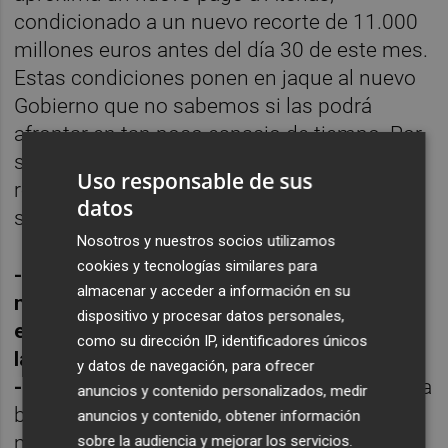
condicionado a un nuevo recorte de 11.000
millones euros antes del día 30 de este mes.
Estas condiciones ponen en jaque al nuevo
Gobierno que no sabemos si las podrá
afrontar en tan poco espacio de tiempo. Por
suerte Alemania ya ha anunciado que los
Uso responsable de sus
recortes son obligatorios, pero en los plazos
datos
se puede ser más flexible.
Nosotros y nuestros socios utilizamos
cookies y tecnologías similares para
-¿Atisba alguna sorpresa sobre las
almacenar y acceder a información en su
necesidades de capitalización de la banca
dispositivo y procesar datos personales,
española que esta semana van a presentar
como su dirección IP, identificadores únicos
las dos consultoras?
y datos de navegación, para ofrecer
-
Con toda probabilidad las necesidades de la
anuncios y contenido personalizados, medir
banca pueden elevarse hasta los 150.000
anuncios y contenido, obtener información
millones, cifra mucho más alta que la
sobre la audiencia y mejorar los servicios.