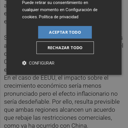
Puede retirar su consentimiento en
arancelaria tan elevada, el impacto
cualquier momento en
Configuración de
económico sobre ambas regiones
cookies
.
Política de privacidad
económicas sería más que considerable.
ACEPTAR TODO
Según algunas estimaciones recientes, unos
aranceles del 50% provocarían pérdidas en el
RECHAZAR TODO
crecimiento del PIB de la eurozona de entre
0.5% y 0.6%, acercándola al estancamiento
CONFIGURAR
económico o, incluso, a territorio recesivo.
En el caso de EEUU, el impacto sobre el
crecimiento económico sería menos
pronunciado pero el efecto inflacionario no
sería desdeñable. Por ello, resulta previsible
que ambas regiones alcancen un acuerdo
que rebaje las restricciones comerciales,
como ya ha ocurrido con China.