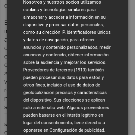
Nosotros y nuestros socios utilizamos
de julio.
cookies y tecnologías similares para
almacenar y acceder a información en su
Esta es la fecha límite que
Trump
ha
dispositivo y procesar datos personales,
impuesto a sus socios comerciales para
como su dirección IP, identificadores únicos
alcanzar un acuerdo y poder rebajar la tasa
y datos de navegación, para ofrecer
de los aranceles «recíprocos» impuestos en
anuncios y contenido personalizados, medir
anuncios y contenido, obtener información
el «día de la liberación». En el caso de la UE,
sobre la audiencia y mejorar los servicios.
de no alcanzarse un acuerdo, la tasa
Proveedores de terceros (1913)
también
arancelaria ascendería al 50%, frente al 10%
pueden procesar sus datos para estos y
vigente. La realidad es que no hemos
otros fines, incluido el uso de datos de
recibido muchas noticias sobre las
geolocalización precisos y características
negociaciones entre la UE y EEUU hasta
del dispositivo. Sus elecciones se aplican
ahora, pero quizás la administración de
solo a este sitio web. Algunos proveedores
Trump empiece a poner el foco sobre ellas
pueden basarse en el interés legítimo en
lugar del consentimiento; tiene derecho a
ahora que ha cerrado un acuerdo con el
oponerse en
Configuración de publicidad
.
gigante asiático. De mantenerse una tasa