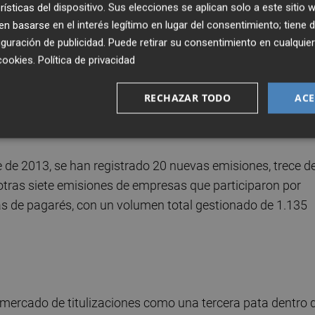
rísticas del dispositivo. Sus elecciones se aplican solo a este sitio
 países europeos hubieran podido disponer de 90.00
 basarse en el interés legítimo en lugar del consentimiento; tiene 
ar el tejido empresarial entre 2008 y 2013
si los
guración de publicidad
. Puede retirar su consentimiento en cualqu
arrollados como en EE.UU. Del mismo modo, si las
cookies
.
Política de privacidad
 de forma segura, se obtendrían 20.000 millones de euros 
sumen, 110.000 millones de euros disponibles para
RECHAZAR TODO
ACE
o los efectos devastadores que el cierre del flujo de créd
de 2013, se han registrado 20 nuevas emisiones, trece d
otras siete emisiones de empresas que participaron por
s de pagarés, con un volumen total gestionado de 1.135
 mercado de titulizaciones como una tercera pata dentro 