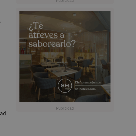
,
n
dad