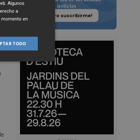
 web. Algunos
0
noticias
derecho a
¡Quiero suscribirme!
ier momento en
de
PTAR TODO
ito
e
de