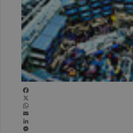
Facebook
X
WhatsApp
Email
LinkedIn
Messenger