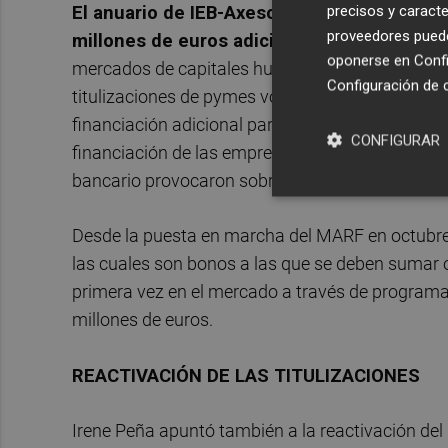
precisos y caracte
El anuario de IEB-Axesor recuerda que los
proveedores pueden
millones de euros adicionales para financi
oponerse en
Confi
mercados de capitales hubieran estado tan des
Configuración de 
titulizaciones de pymes volvieran a reactivarse
financiación adicional para las empresas. En re
CONFIGURAR
financiación de las empresas que hubiera mitigad
bancario provocaron sobre la economía real.
Desde la puesta en marcha del MARF en octubre 
las cuales son bonos a las que se deben sumar 
primera vez en el mercado a través de programa
millones de euros.
REACTIVACIÓN DE LAS TITULIZACIONES
Irene Peña apuntó también a la reactivación del