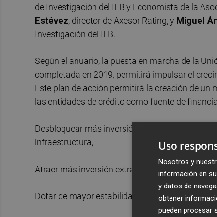
de Investigación del IEB y Economista de la A
Estévez
, director de Axesor Rating, y
Miguel Án
Investigación del IEB.
Según el anuario, la puesta en marcha de la Uni
completada en 2019, permitirá impulsar el crec
Este plan de acción permitirá la creación de u
las entidades de crédito como fuente de financia
Desbloquear más inversión para todas las empr
infraestructura,
Uso respons
Nosotros y nuestr
Atraer más inversión extrajera a la UE,
información en su 
y datos de navega
Dotar de mayor estabilidad al sistema financier
obtener informació
pueden procesar su