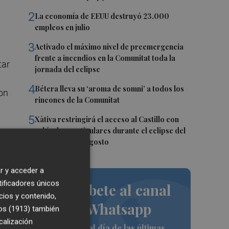
2
La economía de EEUU destruyó 23.000
empleos en julio
3
Activado el máximo nivel de preemergencia
frente a incendios en la Comunitat toda la
tar
jornada del eclipse
4
Bétera lleva su ‘aroma de somni’ a todos los
on
rincones de la Comunitat
5
Xàtiva restringirá el acceso al Castillo con
vehículos particulares durante el eclipse del
próximo 12 de agosto
r y acceder a
tificadores únicos
Suscríbete al canal
cios y contenido,
de Whatsapp
os (1913)
también
calización
Siempre al día de las últimas