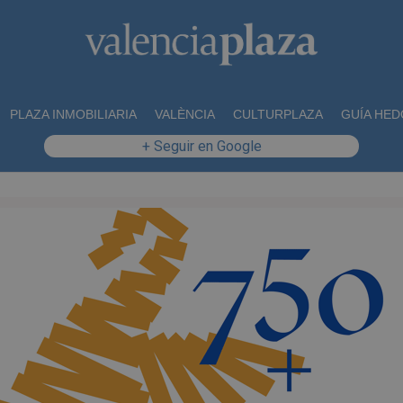
PLAZA INMOBILIARIA
VALÈNCIA
CULTURPLAZA
GUÍA HED
+ Seguir en Google