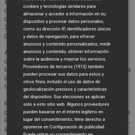
activas, de las que 239 están en
cookies y tecnologías similares para
comercialización y otras 206 en fase de
almacenar y acceder a información en su
diseño. La cartera de ventas se compone de
dispositivo y procesar datos personales,
36 millones de euros y de 28,8 millones
como su dirección IP, identificadores únicos
pendiente de venta.
y datos de navegación, para ofrecer
anuncios y contenido personalizados, medir
anuncios y contenido, obtener información
Asimismo, entre las principales palancas de
sobre la audiencia y mejorar los servicios.
crecimiento para su actividad inmobiliaria
Proveedores de terceros (1913)
también
también figura la creación de una nueva línea
pueden procesar sus datos para estos y
de negocio de comercialización para
otros fines, incluido el uso de datos de
terceros.
geolocalización precisos y características
del dispositivo. Sus elecciones se aplican
Respecto a su negocio turístico,
solo a este sitio web. Algunos proveedores
principalmente los apartamentos Sea You de
pueden basarse en el interés legítimo en
lugar del consentimiento; tiene derecho a
Port Saplaya y el Hotel Sea You en La Marina,
oponerse en
Configuración de publicidad
.
ambos en Valencia, prevé invertir 1,7
Puede retirar su consentimiento en