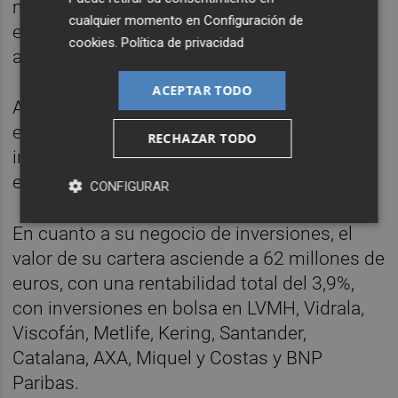
millones de euros en la mejora de la
cualquier momento en
Configuración de
eficiencia energética en el primero de esos
cookies
.
Política de privacidad
activos.
ACEPTAR TODO
Además, incorporará nuevos
establecimiento bajo gestión, tras haber
RECHAZAR TODO
ingresado 3,2 millones de euros en 2024 en
esta rama de negocio.
CONFIGURAR
En cuanto a su negocio de inversiones, el
valor de su cartera asciende a 62 millones de
euros, con una rentabilidad total del 3,9%,
con inversiones en bolsa en LVMH, Vidrala,
Viscofán, Metlife, Kering, Santander,
Catalana, AXA, Miquel y Costas y BNP
Paribas.