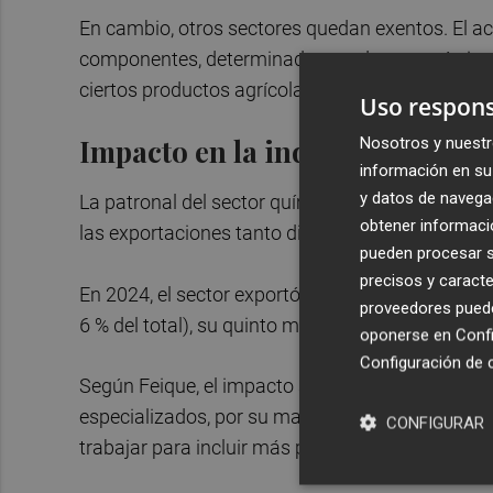
En cambio, otros sectores quedan exentos. El ac
componentes, determinados productos químicos
ciertos productos agrícolas y materias primas cr
Uso respons
Impacto en la industria químic
Nosotros y nuestr
información en su 
y datos de navega
La patronal del sector químico, Feique, advierte
obtener informació
las exportaciones tanto directa como indirecta
pueden procesar su
precisos y caracte
En 2024, el sector exportó por 59.166 millones, 
proveedores pueden
6 % del total), su quinto mercado.
oponerse en
Confi
Configuración de 
Según Feique, el impacto será más acusado en 
especializados, por su mayor exposición a la com
CONFIGURAR
trabajar para incluir más productos en el régime