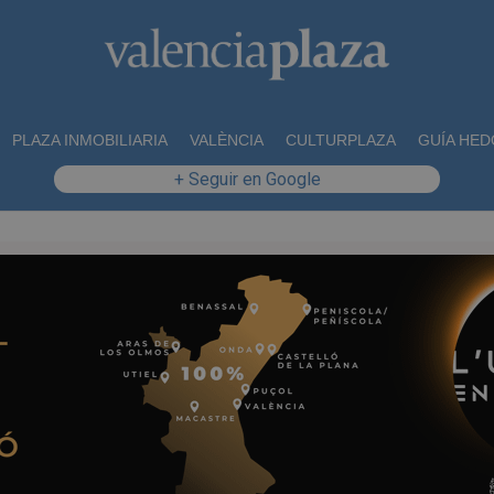
PLAZA INMOBILIARIA
VALÈNCIA
CULTURPLAZA
GUÍA HED
+ Seguir en Google