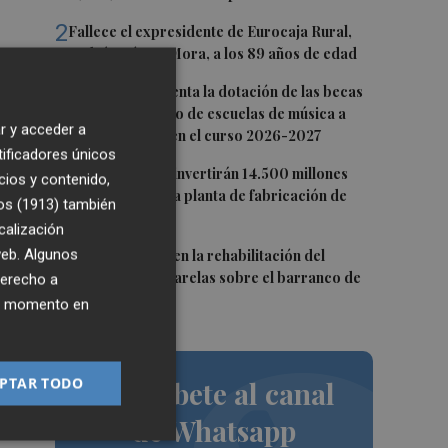
2
Fallece el expresidente de Eurocaja Rural,
es,
Andrés Gómez Mora, a los 89 años de edad
3
CaixaBank aumenta la dotación de las becas
para el alumnado de escuelas de música a
r y acceder a
275.000 euros en el curso 2026-2027
tificadores únicos
4
Tesla y SpaceX invertirán 14.500 millones
cios y contenido,
e
para construir la planta de fabricación de
os (1913)
también
chips Terafab
calización
5
 web. Algunos
L'Eliana avanza en la rehabilitación del
el
puente y las pasarelas sobre el barranco de
derecho a
Mandor
ier momento en
 de
PTAR TODO
Suscríbete al canal
de Whatsapp