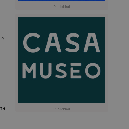
ue
ema