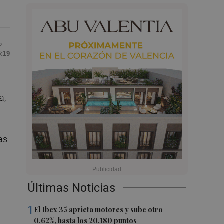
5
5:19
a,
as
Últimas Noticias
1
El Ibex 35 aprieta motores y sube otro
0,62%, hasta los 20.180 puntos