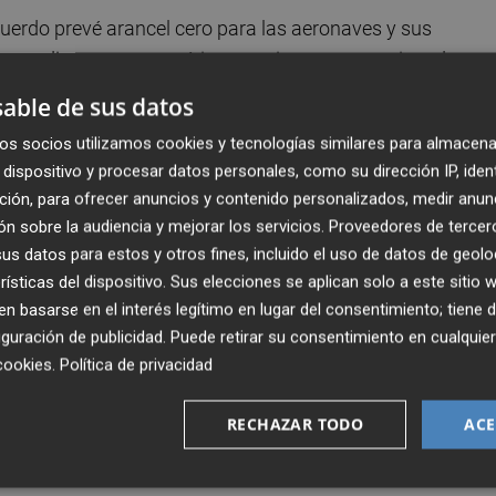
uerdo prevé arancel cero para las aeronaves y sus
, medicamentos genéricos, equipos para semiconductor
íticas.
able de sus datos
a
os socios utilizamos cookies y tecnologías similares para almacena
dispositivo y procesar datos personales, como su dirección IP, iden
ción, para ofrecer anuncios y contenido personalizados, medir anun
 de la presión "importante" que suponen los aranceles sobr
n sobre la audiencia y mejorar los servicios.
Proveedores de tercer
mente.
s datos para estos y otros fines, incluido el uso de datos de geolo
rísticas del dispositivo. Sus elecciones se aplican solo a este sitio
de los cuales 3.505 millones tuvieron como destino EEUU (
 basarse en el interés legítimo en lugar del consentimiento; tiene 
guración de publicidad
. Puede retirar su consentimiento en cualqu
cookies
.
Política de privacidad
las materias primas que en los productos más
petencia internacional. Por ello, insisten en la necesidad
RECHAZAR TODO
ACE
n de cero.