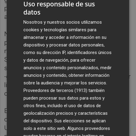
Uso responsable de sus
pasado sábado, día antes de aplicarse el
datos
alivio fiscal.
Nosotros y nuestros socios utilizamos
cookies y tecnologías similares para
No obstante, a pesar de esta bajada, el
almacenar y acceder a información en su
precio medio del litro de diésel registra su
dispositivo y procesar datos personales,
nivel más alto a las puertas de una Semana
como su dirección IP, identificadores únicos
Santa, superando la de 2022, cuando se
y datos de navegación, para ofrecer
situó entonces en una media de 1,647 euros
anuncios y contenido personalizados, medir
anuncios y contenido, obtener información
-gracias a la bonificación de 20 céntimos por
sobre la audiencia y mejorar los servicios.
litro que estaba vigente entonces por la
Proveedores de terceros (1913)
también
crisis por la guerra en Ucrania-.
pueden procesar sus datos para estos y
otros fines, incluido el uso de datos de
En el caso de la gasolina, si se tiene en
geolocalización precisos y características
cuenta los datos del Boletín Petrolero de la
del dispositivo. Sus elecciones se aplican
UE de esta semana, sería también el nivel
solo a este sitio web. Algunos proveedores
pueden basarse en el interés legítimo en