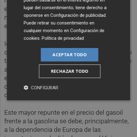
más alto en una Semana Santa, aunque ya
lugar del consentimiento; tiene derecho a
en el surtidor se nota esa rebaja y el precio
oponerse en
Configuración de publicidad
.
medio actual es inferior a los 1,613 euros en
Puede retirar su consentimiento en
esas fechas de 2022.
cualquier momento en
Configuración de
cookies
.
Política de privacidad
Igualmente, estos movimientos al alza, por
decima semana consecutiva, han reafirmado
ACEPTAR TODO
también el 'sorpasso' del diésel con respecto
a la gasolina, algo que no se veía desde el
RECHAZAR TODO
estallido del conflicto en Ucrania, y ya la
diferencia en el precio medio de ambos
CONFIGURAR
carburantes es de 15 céntimos.
Este mayor repunte en el precio del gasoil
frente a la gasolina se debe, principalmente,
a la dependencia de Europa de las