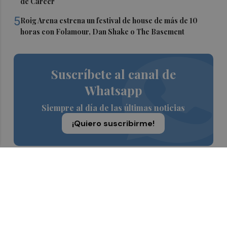
de Càrcer
5
Roig Arena estrena un festival de house de más de 10
horas con Folamour, Dan Shake o The Basement
Suscríbete al canal de
Whatsapp
Siempre al día de las últimas noticias
¡Quiero suscribirme!