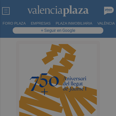
FORO PLAZA
EMPRESAS
PLAZA INMOBILIARIA
VALÈNCIA
+ Seguir en Google