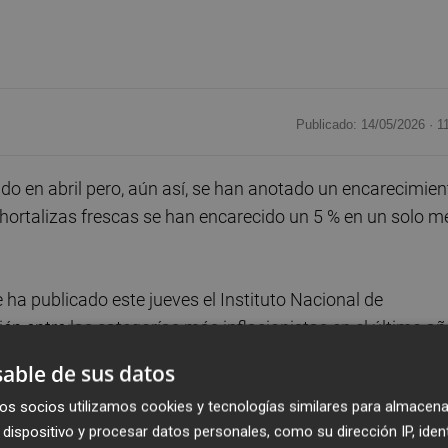
Publicado: 14/05/2026 ·
1
do en abril pero, aún así, se han anotado un encarecimien
 hortalizas frescas se han encarecido un 5 % en un solo m
ha publicado este jueves el Instituto Nacional de
ién entre las categorías más inflacionistas en el último añ
able de sus datos
os socios utilizamos cookies y tecnologías similares para almacena
tos y bebidas no alcohólicas han repuntado en abril un 2,
dispositivo y procesar datos personales, como su dirección IP, iden
especto a marzo.