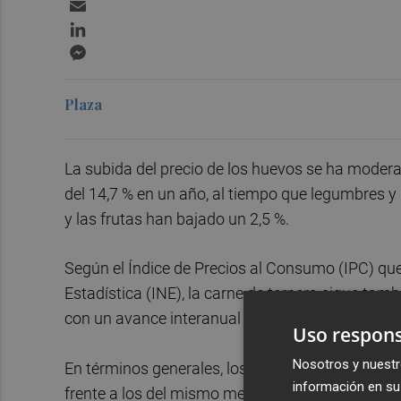
Email
LinkedIn
Messenger
Plaza
La subida del precio de los huevos se ha modera
del 14,7 % en un año, al tiempo que legumbres y
y las frutas han bajado un 2,5 %.
Según el Índice de Precios al Consumo (IPC) que 
Estadística (INE), la carne de ternera sigue tamb
con un avance interanual del 13,3 %.
Uso respons
Nosotros y nuestr
En términos generales, los precios de los alimen
información en su 
frente a los del mismo mes de 2025 y un 0,2 % r