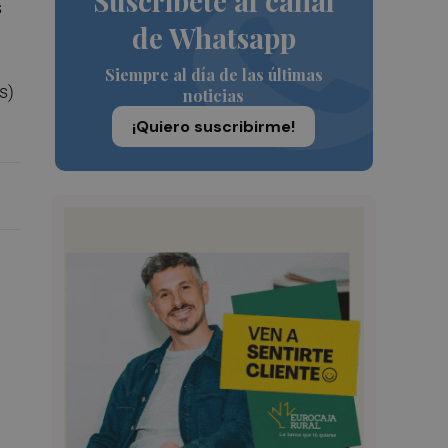
Suscríbete al canal
s
de Whatsapp
Siempre al día de las últimas
s)
noticias
¡Quiero suscribirme!