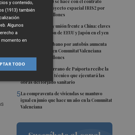
1
Hispasat (Indra) se hace con el contrato
cios y contenido,
principal del proyecto espacial IRIS2 por
os (1913)
también
más de 1.600 millones
calización
2
 web. Algunos
Venta de bonos y unión frente a China: claves
as
de la intervención de EEUU y Japón en el yen
derecho a
ier momento en
3
El transporte urbano por autobús aumenta
un 1,9% en junio en Comunitat Valenciana
hasta los 17,4 millones
PTAR TODO
4
El CEIP Rosa Serrano de Paiporta recibe la
visita del equipo técnico que ejecutará las
obras del forjado sanitario
5
La compraventa de viviendas se mantuvo
igual en junio que hace un año en la Comunitat
as
Valenciana
a