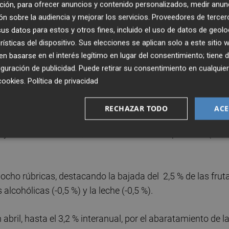
ción, para ofrecer anuncios y contenido personalizados, medir anun
n sobre la audiencia y mejorar los servicios.
Proveedores de tercer
s datos para estos y otros fines, incluido el uso de datos de geolo
rísticas del dispositivo. Sus elecciones se aplican solo a este sitio
e la carne de vacuno, también destaca la subida anual de l
 basarse en el interés legítimo en lugar del consentimiento; tiene 
carne de ovino (+9 %) y el pescado (+8,7 %).
guración de publicidad
. Puede retirar su consentimiento en cualqu
cookies
.
Política de privacidad
ión, sólo cinco se abarataron en los últimos 12 meses:
azúcar (-2,5 %), patatas (-1,2 %) y carne de porcino (-0,3 %).
RECHAZAR TODO
ACE
y hortalizas frescas, destaca la subida del pescado (+1,6
 ocho rúbricas, destacando la bajada del 2,5 % de las frut
alcohólicas (-0,5 %) y la leche (-0,5 %).
abril, hasta el 3,2 % interanual, por el abaratamiento de l