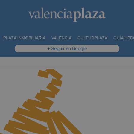
PLAZA INMOBILIARIA
VALÈNCIA
CULTURPLAZA
GUÍA HED
+ Seguir en Google