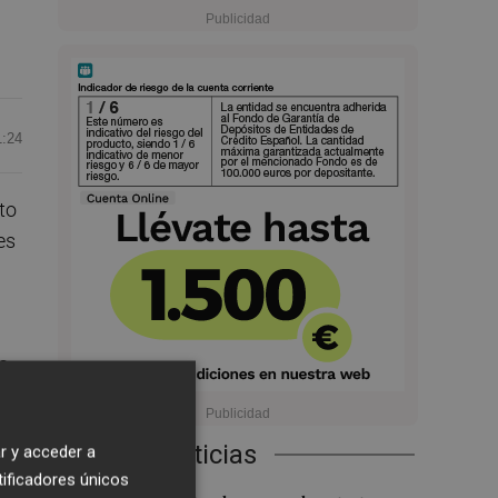
1:24
to
es
o,
Últimas Noticias
r y acceder a
6 %
tificadores únicos