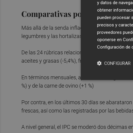
y datos de navega
obtener informació
Comparativas por rúbricas
pueden procesar su
precisos y caracte
Más allá de la senda inflacionista del huevo y d
proveedores pueden
legumbres y las hortalizas frescas (+11,5 %), la 
oponerse en
Confi
Configuración de 
De las 24 rúbricas relacionadas con la alimentac
aceites y grasas (-5,4%), frutas frescas (-2,8 %), 
CONFIGURAR
En términos mensuales, aparte de las legumbres 
%) y de la carne de ovino (+1 %)
Por contra, en los últimos 30 días se abarataron
frescas, así como las registradas por las bebidas 
A nivel general, el IPC se moderó dos décimas en 