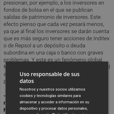
presionan, por ejemplo, a los inversores en
fondos de bolsa en el que se publican
salidas de patrimonio de inversores. Este
efecto pienso que cada vez pesará menos,
ya que al final los inversores se darán cuenta
que es más seguro tener acciones de Inditex
o de Repsol a un depósito o deuda
subordina en una caja o banco con graves
problemas. Y este es un fenómeno global,
Microsoft o Apple dan mucha mas seguridad
Uso responsable de sus
a un inversor norteamericano que la deuda
datos
pública o depositos bancarios.
Nosotros y nuestros socios utilizamos
-¿Volveremos a ver la prima de riesgo
cookies y tecnologías similares para
rondando los 550 puntos básicos como
almacenar y acceder a información en su
dispositivo y procesar datos personales,
hace una semana?