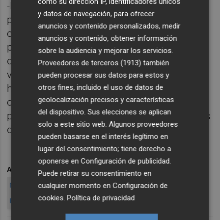
como su dirección IP, identificadores únicos
-Es muy complicado opinar sobre el corto
y datos de navegación, para ofrecer
plazo. La prima de riesgo española está
anuncios y contenido personalizados, medir
claramente exagerada y contaminada por la
anuncios y contenido, obtener información
parálisis europea en la toma de decisiones
sobre la audiencia y mejorar los servicios.
de verdad. Pienso que en pocas semanas
Proveedores de terceros (1913)
también
veremos una tregua en estas tensiones
pueden procesar sus datos para estos y
hasta febrero o marzo de 2012, cuando
otros fines, incluido el uso de datos de
geolocalización precisos y características
coinciden enormes vencimientos de deuda
del dispositivo. Sus elecciones se aplican
publica griega y italiana, así como de bancos
solo a este sitio web. Algunos proveedores
de la Eurozona.
pueden basarse en el interés legítimo en
lugar del consentimiento; tiene derecho a
oponerse en
Configuración de publicidad
.
ARCHIVADO EN
KOALA KAPITAL
SICAV KOALA KAPITAL
Puede retirar su consentimiento en
MARC GARRIGASAIT
ANALISTA
BROKER
BOLSA
cualquier momento en
Configuración de
cookies
.
Política de privacidad
RENTA VARIABLE