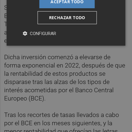
ACEPTAR TODO
Según los últimos datos publicados por el
Banco de España, la inversión en letras del
RECHAZAR TODO
Tesoro por parte de los hogares españoles
alcanzó en marzo los 23.652 millones de
CONFIGURAR
euros.
Dicha inversión comenzó a elevarse de
forma exponencial en 2022, después de que
la rentabilidad de estos productos se
disparase tras las alzas de los tipos de
interés acometidas por el Banco Central
Europeo (BCE).
Tras los recortes de tasas llevados a cabo
por el BCE en los meses siguientes, y la
menor rentabilidad que ofrecían las letras,