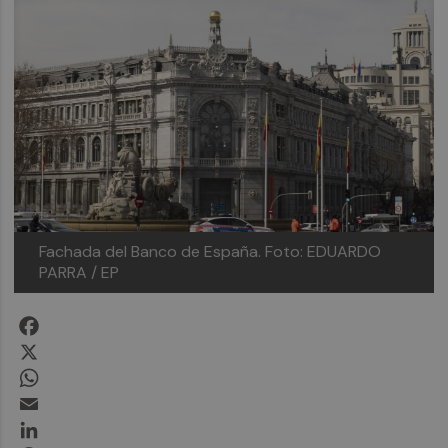
Fachada del Banco de España.
Foto: EDUARDO
PARRA / EP
Facebook
X
WhatsApp
Email
LinkedIn