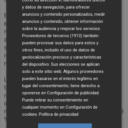
como su dirección IP, identificadores únicos
y datos de navegación, para ofrecer
anuncios y contenido personalizados, medir
En la última subasta de letras celebrada por
anuncios y contenido, obtener información
el Tesoro, el pasado martes 5 de mayo, la
sobre la audiencia y mejorar los servicios.
rentabilidad de las letras a doce meses
Proveedores de terceros (1913)
también
alcanzó el 2,651 %, máximos desde
pueden procesar sus datos para estos y
septiembre de 2024. Asimismo, el
otros fines, incluido el uso de datos de
rendimiento ofrecido en las letras a seis
geolocalización precisos y características
meses fue del 2,389 %.
del dispositivo. Sus elecciones se aplican
solo a este sitio web. Algunos proveedores
pueden basarse en el interés legítimo en
La última vez que el Tesoro vendió letras a
lugar del consentimiento; tiene derecho a
tres y nueve meses, el pasado 14 de abril, la
oponerse en
Configuración de publicidad
.
rentabilidad ofrecida por el organismo a los
Puede retirar su consentimiento en
inversores también creció. Las letras a tres
cualquier momento en
Configuración de
meses salieron con un rendimiento del 2,123
cookies
.
Política de privacidad
% y las de nueve meses, del 2,471 %.