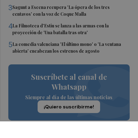
3
Sagunt a Escena recupera 'La ópera de los tres
centavos' con la voz de Coque Malla
4
La Filmoteca d'Estiu se lanza a las armas con la
proyección de 'Una batalla tras otra'
5
La comedia valenciana 'El último mono' o 'La ventana
abierta' encabezan los estrenos de agosto
Suscríbete al canal de
Whatsapp
Siempre al día de las últimas noticias
¡Quiero suscribirme!