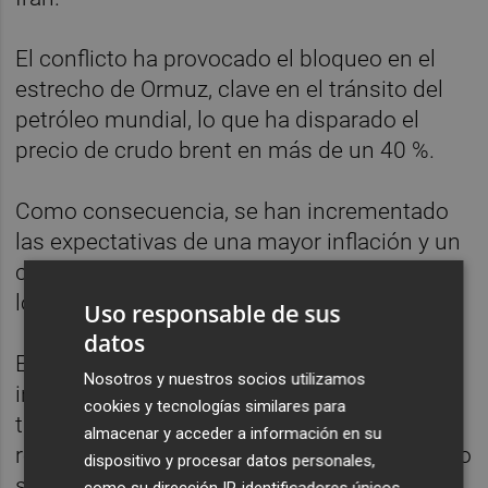
El conflicto ha provocado el bloqueo en el
estrecho de Ormuz, clave en el tránsito del
petróleo mundial, lo que ha disparado el
precio de crudo brent en más de un 40 %.
Como consecuencia, se han incrementado
las expectativas de una mayor inflación y un
cambio de política monetaria por parte de
los bancos centrales.
Uso responsable de sus
datos
El mercado descuenta que ante una mayor
Nosotros y nuestros socios utilizamos
inflación, los bancos centrales elevaran los
cookies y tecnologías similares para
tipos de interés. En este contexto, la
almacenar y acceder a información en su
rentabilidad ofrecida por las letras del Tesoro
dispositivo y procesar datos personales,
se ha elevado en los últimos meses.