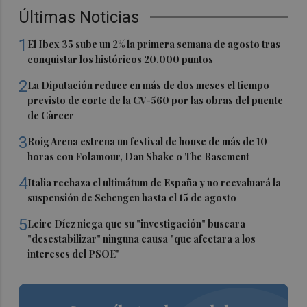
Últimas Noticias
1
El Ibex 35 sube un 2% la primera semana de agosto tras
conquistar los históricos 20.000 puntos
2
La Diputación reduce en más de dos meses el tiempo
previsto de corte de la CV-560 por las obras del puente
de Càrcer
3
Roig Arena estrena un festival de house de más de 10
horas con Folamour, Dan Shake o The Basement
4
Italia rechaza el ultimátum de España y no reevaluará la
suspensión de Schengen hasta el 15 de agosto
5
Leire Díez niega que su "investigación" buscara
"desestabilizar" ninguna causa "que afectara a los
intereses del PSOE"