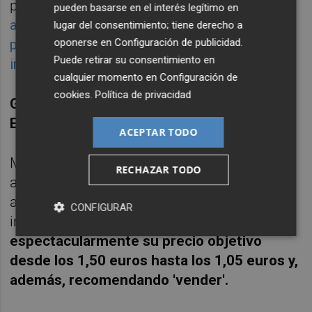
publicar las cuentas del pasado año y
que
pueden basarse en el interés legítimo en
arrojaron un beneficio de 747 millones tras
lugar del consentimiento; tiene derecho a
oponerse en
Configuración de publicidad
.
provisionar 312 millones para
Puede retirar su consentimiento en
indemnizaciones por la OPV
.
cualquier momento en
Configuración de
cookies
.
Política de privacidad
GOLDMAN SACHS VE A BANKIA EN 1,05
EUROS
ACEPTAR TODO
Mientras tanto Bankia recibió ayer un
RECHAZAR TODO
auténtico jarro de agua fría por parte de los
analistas de Goldman Sachs -con gran
CONFIGURAR
influencia en el mercado-, que
rebajaron
espectacularmente su precio objetivo
desde los 1,50 euros hasta los 1,05 euros y,
además, recomendando 'vender'.