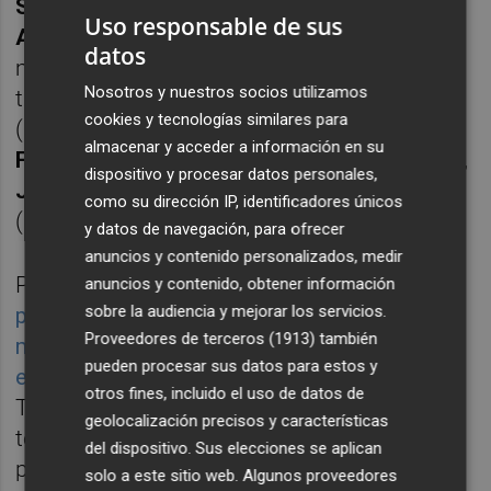
Sevilla
hizo lo propio con 20.000 acciones y
Uso responsable de sus
Antonio Ortega
compró 100.000 'bankias'
datos
más. También se hicieron ese día con más
Nosotros y nuestros socios utilizamos
títulos los consejeros
Alfredo Lafita
cookies y tecnologías similares para
(50.000),
Eva Castillo
(41.973),
Fernando
almacenar y acceder a información en su
Fernández
(40.000),
Javier Campo
(50.000),
dispositivo y procesar datos personales,
Javier Ayuso
(50.000) y
José Luis Feito
como su dirección IP, identificadores únicos
(31.758).
y datos de navegación, para ofrecer
anuncios y contenido personalizados, medir
Por su parte,
Jorge Cosmen
compró el
anuncios y contenido, obtener información
sobre la audiencia y mejorar los servicios.
pasado 13 de marzo 36.900 títulos por un
Proveedores de terceros (1913)
también
montante ligeramente superior a los 50.000
pueden procesar sus datos para estos y
euros
, es decir, el sueldo neto de un año.
otros fines, incluido el uso de datos de
Todos ellos utilizaron las 'ventanas
geolocalización precisos y características
temporales' para incrementar su
del dispositivo. Sus elecciones se aplican
participación en el capital de Bankia tras
solo a este sitio web. Algunos proveedores