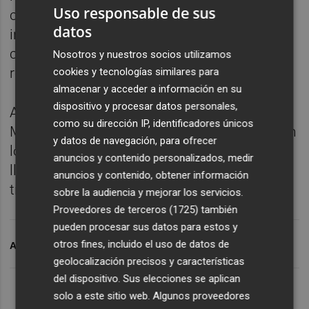
Uso responsable de sus
contramedidas contra las enfermedades
datos
infecciosas emergentes", señala un
comunicado emitido por la compañía y
Nosotros y nuestros socios utilizamos
recogido por la agencia 'Bloomberg'.
cookies y tecnologías similares para
almacenar y acceder a información en su
dispositivo y procesar datos personales,
Ante el anuncio, el precio de las acciones de
como su dirección IP, identificadores únicos
Moderna repuntaba más de un 14% diario en
y datos de navegación, para ofrecer
los mercados bursátiles estadounidenses,
anuncios y contenido personalizados, medir
llegando a cotizar en los 55,50 dólares por
anuncios y contenido, obtener información
título.
sobre la audiencia y mejorar los servicios.
Proveedores de terceros (1725)
también
pueden procesar sus datos para estos y
otros fines, incluido el uso de datos de
ARCHIVADO EN
MODERNA
HANTAVIRUS
VACUNA
geolocalización precisos y características
del dispositivo. Sus elecciones se aplican
solo a este sitio web. Algunos proveedores