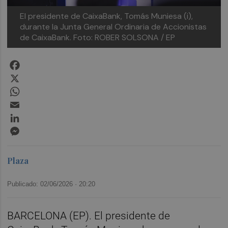
El presidente de CaixaBank, Tomás Muniesa (i),
durante la Junta General Ordinaria de Accionistas
de CaixaBank.
Foto: ROBER SOLSONA / EP
Facebook
X
WhatsApp
Email
LinkedIn
Messenger
Plaza
Publicado: 02/06/2026 ·
20:20
BARCELONA (EP). El presidente de