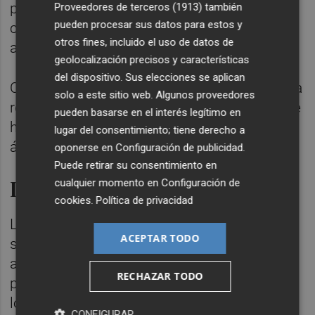
pequeña y ese motor que ayuda al
Proveedores de terceros (1913)
también
pueden procesar sus datos para estos y
crecimiento, a la financiación nos falta", ha
otros fines, incluido el uso de datos de
afirmado.
geolocalización precisos y características
del dispositivo. Sus elecciones se aplican
Otra de las soluciones que ha apuntado es la
solo a este sitio web. Algunos proveedores
reducción de la regulación, que ha dicho que
pueden basarse en el interés legítimo en
ha provocado que "los mercados sean poco
lugar del consentimiento; tiene derecho a
ágiles".
oponerse en
Configuración de publicidad
.
Puede retirar su consentimiento en
INVERTIR EL AHORRO
cualquier momento en
Configuración de
cookies
.
Política de privacidad
López ha asegurado que "Europa ahorra lo
ACEPTAR TODO
suficiente, pero tiene un problema de
asignación" de estas inversiones, ya que, a
RECHAZAR TODO
pesar de que los europeos ahorran más que
los estadounidenses, sus inversiones van a
CONFIGURAR