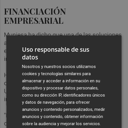
FINANCIACIÓN
EMPRESARIAL
Muniesa ha dicho que una de las soluciones
al menor tamaño bursátil de las empresas
Uso responsable de sus
europeas pasa por flexibilizar los fondos de
datos
inversión y los fondos de pensiones.
Nosotros y nuestros socios utilizamos
cookies y tecnologías similares para
Ha explicado que los fondos de pensiones
almacenar y acceder a información en su
canalizan el 20% del ahorro en Estados
dispositivo y procesar datos personales,
Unidos y que "invierten mucho dinero y lo
como su dirección IP, identificadores únicos
invierten muy diversificadamente".
y datos de navegación, para ofrecer
anuncios y contenido personalizados, medir
"Desgraciadamente, en Europa la industria
anuncios y contenido, obtener información
de los fondos de pensiones es mucho más
sobre la audiencia y mejorar los servicios.