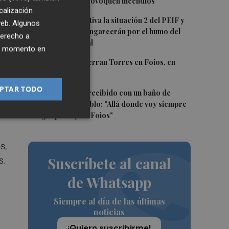
que los rayos provoquen incendios
calización
.
3
Emergencias activa la situación 2 del PEIF y
 web. Algunos
confina Sierra Engarcerán por el humo del
derecho a
incendio forestal
nta
ier momento en
4
El homenaje a Ferran Torres en Foios, en
imágenes
to
PTAR TODO
5
Ferran Torres, recibido con un baño de
masas en su pueblo: "Allá donde voy siempre
digo que soy de Foios"
s,
Suscríbete al canal
s.
de Whatsapp
Siempre al día de las últimas
noticias
¡Quiero suscribirme!