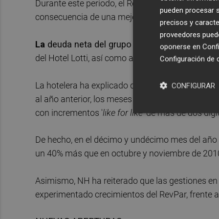
Durante este periodo, el RevPar consolidado -i
pueden procesar su
consecuencia de una mejora de la ocupación del 
precisos y caracte
proveedores pueden
La
deuda neta del grupo se redujo
un 7,5%
, h
oponerse en
Confi
del Hotel Lotti, así como a la mejora de los már
Configuración de 
La hotelera ha explicado que a pesar de una ral
CONFIGURAR
al año anterior, los meses de octubre y noviembr
con incrementos '
like for like
' de más de dos díg
De hecho, en el décimo y undécimo mes del año e
un 40% más que en octubre y noviembre de 2010
Asimismo, NH ha reiterado que las gestiones en
experimentado crecimientos del RevPar, frente a l