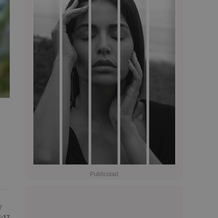
7
6:17