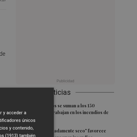
 de
Últimas Noticias
s
1
18 medios aéreos se suman a los 150
terrestres que trabajan en los incendios de
r y acceder a
Castellón
tificadores únicos
cios y contenido,
2
El suelo "extremadamente seco" favorece
os (1913)
también