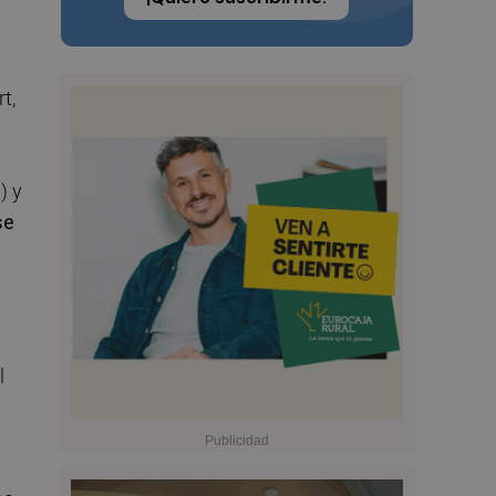
t,
) y
se
l