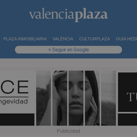
PLAZA INMOBILIARIA
VALÈNCIA
CULTURPLAZA
GUÍA HED
+ Seguir en Google