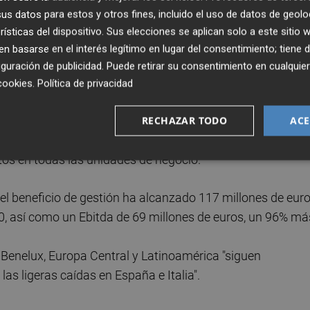
ngreso por habitación disponible- aumentó un 5% como
s datos para estos y otros fines, incluido el uso de datos de geolo
3% y un crecimiento de los precios medios (ADR) del 1,9%
rísticas del dispositivo. Sus elecciones se aplican solo a este sitio
 basarse en el interés legítimo en lugar del consentimiento; tiene 
asta los 987,8 millones de euros, gracias al cobro de la ve
guración de publicidad
. Puede retirar su consentimiento en cualqu
genes operativos.
cookies
.
Política de privacidad
entización de la tendencia de incremento en ventas respec
RECHAZAR TODO
ACE
e han destacado por lograr un Ebitda "muy satisfactorio",
itos en todas las unidades de negocio.
l beneficio de gestión ha alcanzado 117 millones de euro
, así como un Ebitda de 69 millones de euros, un 96% má
 Benelux, Europa Central y Latinoamérica "siguen
as ligeras caídas en España e Italia".