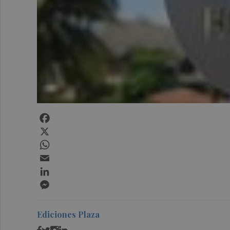
Facebook
X
WhatsApp
Email
LinkedIn
Messenger
Ediciones Plaza