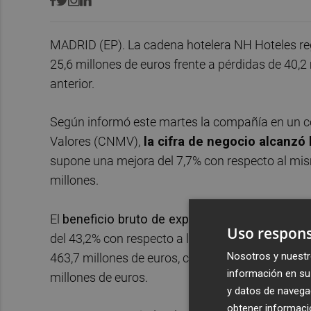
MADRID (EP). La cadena hotelera NH Hoteles reg
25,6 millones de euros frente a pérdidas de 40,2 
anterior.
Según informó este martes la compañía en un c
Valores (CNMV),
la cifra de negocio alcanzó
supone una mejora del 7,7% con respecto al mism
millones.
El
beneficio bruto de explotación (Ebitda)
alcan
Uso respons
del 43,2% con respecto a los once primeros meses
Nosotros y nuestr
463,7 millones de euros, casi un 20% más que en
información en su 
millones de euros.
y datos de navega
obtener informació