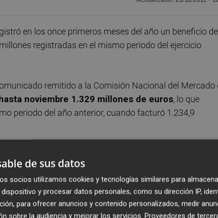
istró en los once primeros meses del año un beneficio de
millones registradas en el mismo periodo del ejercicio
omunicado remitido a la Comisión Nacional del Mercado
 hasta noviembre 1.329 millones de euros
, lo que
o periodo del año anterior, cuando facturó 1.234,9
zó los 196,6 millones de euros, lo que supone una mejora
able de sus datos
 de 2010, mientras que el beneficio de gestión llegó a lo
os socios utilizamos cookies y tecnologías similares para almacena
 el mismo periodo del año anterior, cuando alcanzó 387,2
dispositivo y procesar datos personales, como su dirección IP, iden
ción, para ofrecer anuncios y contenido personalizados, medir anun
n sobre la audiencia y mejorar los servicios.
Proveedores de tercer