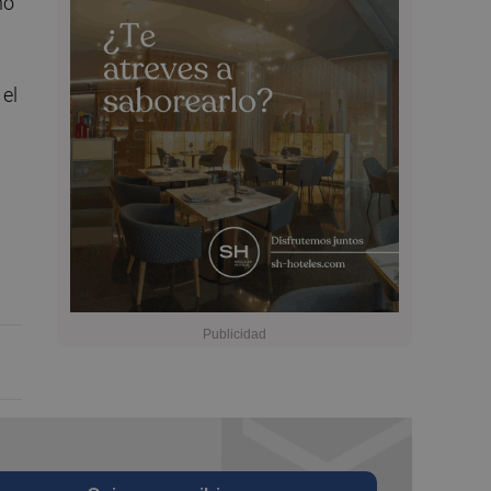
no
 el