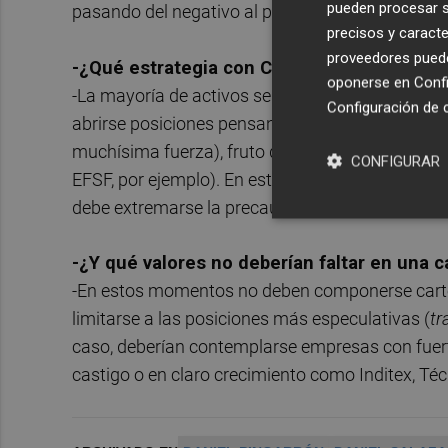
pueden procesar su
pasando del negativo al positivo, que sin duda p
precisos y caracte
proveedores pueden
-¿Qué estrategia con CFDs recomendaría 
oponerse en
Confi
-La mayoría de activos se encuentra en tendenci
Configuración de 
abrirse posiciones pensando en un posible cambi
muchísima fuerza), fruto de una vuelta al optim
CONFIGURAR
EFSF, por ejemplo). En este caso, el euro y los 
debe extremarse la precaución y acompañar las 
-¿Y qué valores no deberían faltar en una 
-En estos momentos no deben componerse carte
limitarse a las posiciones más especulativas (
tr
caso, deberían contemplarse empresas con fuert
castigo o en claro crecimiento como Inditex, Té