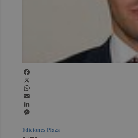
Facebook
X
WhatsApp
Email
LinkedIn
Messenger
Ediciones Plaza