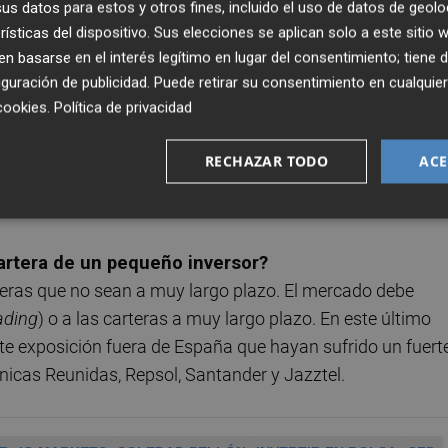
s datos para estos y otros fines, incluido el uso de datos de geolo
odría patrocinar un rally en las últimas semanas del año.
rísticas del dispositivo. Sus elecciones se aplican solo a este sitio
 basarse en el interés legítimo en lugar del consentimiento; tiene 
en estos momentos?
guración de publicidad
. Puede retirar su consentimiento en cualqu
a: acciones, divisas, materias primas y bonos. Podrían
cookies
.
Política de privacidad
o de tendencia (en cuyo caso, la nueva tendencia tendría
ismo tras algún tipo de novedad política (culminación del
RECHAZAR TODO
ACE
valores bancarios podrían ser los más beneficiados. Con tod
posiciones abiertas con '
stop loss
'.
cartera de un pequeño inversor?
ras que no sean a muy largo plazo. El mercado debe
ading
) o a las carteras a muy largo plazo. En este último
e exposición fuera de España que hayan sufrido un fuert
cnicas Reunidas, Repsol, Santander y Jazztel.