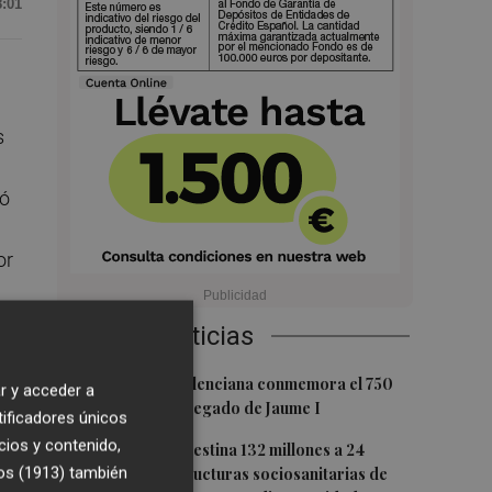
8:01
s
mó
or
Últimas Noticias
1
más
La Biblioteca Valenciana conmemora el 750
r y acceder a
aniversario del legado de Jaume I
bre
tificadores únicos
ol
cios y contenido,
2
La Generalitat destina 132 millones a 24
os (1913)
también
nuevas infraestructuras sociosanitarias de