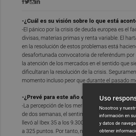
-¿Cuál es su visión sobre lo que está acon
-El pánico por la crisis de deuda europea es el fa
divisas, materias primas y renta variable. El ha
en la resolución de estos problemas está hacien
desafortunada convocatoria de referéndum por p
la atención de los mercados en el sentido que s
dificultaran la resolución de la crisis. Seguram
momento incluso peor que durante el pasado m
Uso respons
-¿Prevé para este año el típico rally de fin
-La percepción de los mercados es muy cambiant
Nosotros y nuestr
de dos semanas, el sentimiento de euforia tras 
información en su 
llevó al Ibex 35 a los 9.300 puntos, al euro a ni
y datos de navega
obtener informació
a 325 puntos. Por tanto, no es descartable un n