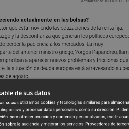
Actualizado: 16/11/2011 · 1
teciendo actualmente en las bolsas?
ctor que está moviendo las cotizaciones de la renta fija,
rtazgo y la desconfianza que generan los políticos europeo
do perder la paciencia a los mercados. La muy
arte del anterior ministro griego, Yorgos Papandreu, lla
iempre iban a aparecer nuevos problemas y fricciones que
ente, la situación de deuda europea está atravesando su pe
es de agosto.
able de sus datos
 de año o habrá que olvidarse?
e y la volatilidad se ha apoderado de ellos. Hace poco 
os socios utilizamos cookies y tecnologías similares para almacena
los acuerdos de los líderes europeos el pasado 26 de octu
dispositivo y procesar datos personales, como su dirección IP, iden
veles de 1,41 unidades/dólar y al diferencial de deuda españ
ción, para ofrecer anuncios y contenido personalizados, medir anun
n sobre la audiencia y mejorar los servicios.
Proveedores de tercer
uevo cambio en la percepción de las bolsas, esta vez