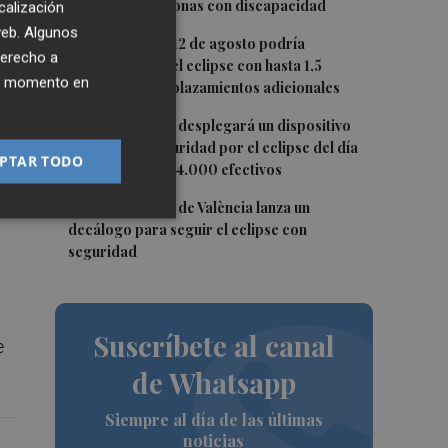
mayores y personas con discapacidad
calización
 web. Algunos
3
La movilidad el 12 de agosto podría
derecho a
duplicarse por el eclipse con hasta 1,5
ier momento en
millones de desplazamientos adicionales
4
La Guardia Civil desplegará un dispositivo
especial de seguridad por el eclipse del día
PTAR TODO
12, con más de 24.000 efectivos
o,
5
El Ayuntamiento de València lanza un
decálogo para seguir el eclipse con
seguridad
Suscríbete al canal
e
de Whatsapp
Siempre al día de las últimas
noticias