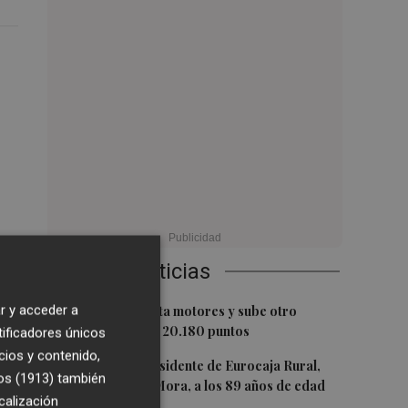
e
Últimas Noticias
n
1
r y acceder a
El Ibex 35 aprieta motores y sube otro
0,62%, hasta los 20.180 puntos
tificadores únicos
zo,
cios y contenido,
a
2
Fallece el expresidente de Eurocaja Rural,
os (1913)
también
Andrés Gómez Mora, a los 89 años de edad
calización