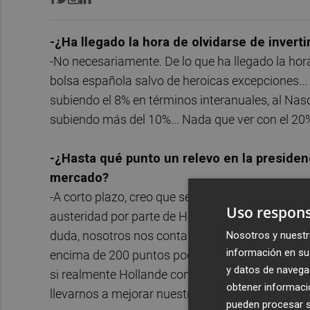
-¿Ha llegado la hora de olvidarse de invert
-No necesariamente. De lo que ha llegado la hor
bolsa española salvo de heroicas excepciones...
subiendo el 8% en términos interanuales, al Nas
subiendo más del 10%... Nada que ver con el 20%
-¿Hasta qué punto un relevo en la presiden
mercado?
-A corto plazo, creo que será así con total segu
Uso respons
austeridad por parte de Hollande tendrá un casti
duda, nosotros nos contagiaremos de ese empeo
Nosotros y nuestr
información en su 
encima de 200 puntos podría llevar a nuestra pr
y datos de navega
si realmente Hollande consigue modificar la polít
obtener informació
llevarnos a mejorar nuestra situación actual.
pueden procesar su