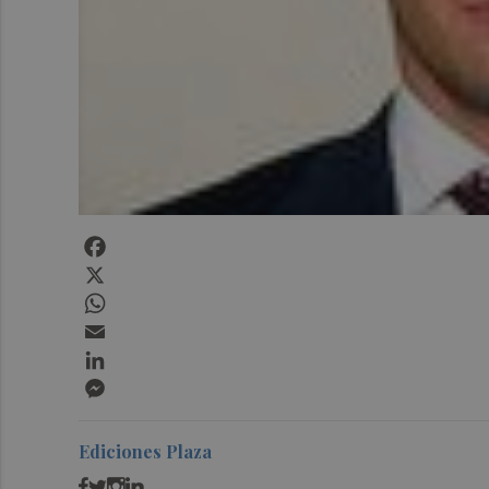
Facebook
X
WhatsApp
Email
LinkedIn
Messenger
Ediciones Plaza