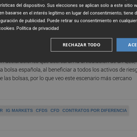
rísticas del dispositivo. Sus elecciones se aplican solo a este sitio
momentos sobre CFDs?
 basarse en el interés legítimo en lugar del consentimiento; tiene 
s caídas en valores españoles, con posiciones cortas,
guración de publicidad
. Puede retirar su consentimiento en cualqu
cookies
.
Política de privacidad
deral de EE UU, ¿podemos esperar algún cambio en 
RECHAZAR TODO
ACE
on declaraciones que acercaran la articulación de un QE3,
 bolsa española, al beneficiar a todos los activos de ries
 las bolsas, por lo que veo este escenario más cercano
AR
IG MARKETS
CFDS
CFD
CONTRATOS POR DIFERENCIA