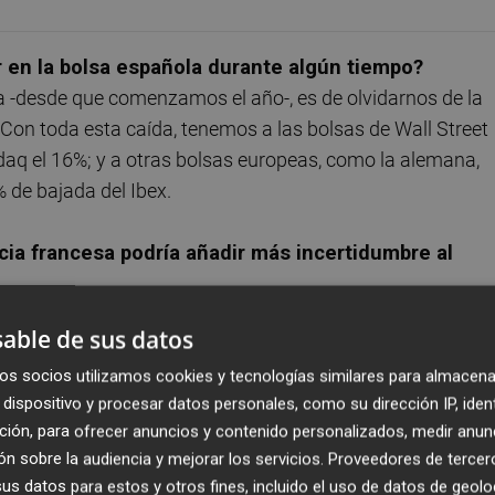
ir en la bolsa española durante algún tiempo?
a -desde que comenzamos el año-, es de olvidarnos de la
 Con toda esta caída, tenemos a las bolsas de Wall Street
daq el 16%; y a otras bolsas europeas, como la alemana,
 de bajada del Ibex.
cia francesa podría añadir más incertidumbre al
ridad. Las promesas de no cumplimiento de los objetivos d
able de sus datos
go sobre la prima de riesgo francesa y sobre su rating. Si
ramiento, dado que una prima de riesgo francesa por
os socios utilizamos cookies y tecnologías similares para almacena
dispositivo y procesar datos personales, como su dirección IP, iden
ima de riesgo a superar los 500. Sin embargo, a medio pla
ción, para ofrecer anuncios y contenido personalizados, medir anun
ica alemana, sobre todo en lo que al BCE se refiere, podrí
n sobre la audiencia y mejorar los servicios.
Proveedores de tercer
s datos para estos y otros fines, incluido el uso de datos de geolo