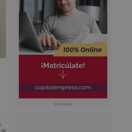
6
1:42