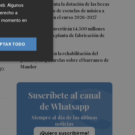
3
CaixaBank aumenta la dotación de las becas
 web. Algunos
para el alumnado de escuelas de música a
derecho a
275.000 euros en el curso 2026-2027
ier momento en
4
Tesla y SpaceX invertirán 14.500 millones
para construir la planta de fabricación de
chips Terafab
la
PTAR TODO
5
L'Eliana avanza en la rehabilitación del
puente y las pasarelas sobre el barranco de
Mandor
go.
Suscríbete al canal
de Whatsapp
Siempre al día de las últimas
noticias
¡Quiero suscribirme!