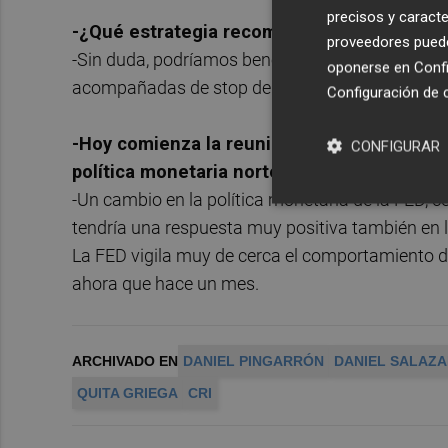
precisos y caracte
-¿Qué estrategia recomendaría en estos 
proveedores pueden
-Sin duda, podríamos beneficiarnos de las fuerte
oponerse en
Confi
acompañadas de stop de pérdidas.
Configuración de 
-Hoy comienza la reunión de la Reserva Fe
CONFIGURAR
política monetaria norteamericana?
-Un cambio en la política monetaria de la FED, c
tendría una respuesta muy positiva también en la
La FED vigila muy de cerca el comportamiento de
ahora que hace un mes.
ARCHIVADO EN
DANIEL PINGARRÓN
DANIEL SALAZ
QUITA GRIEGA
CRI