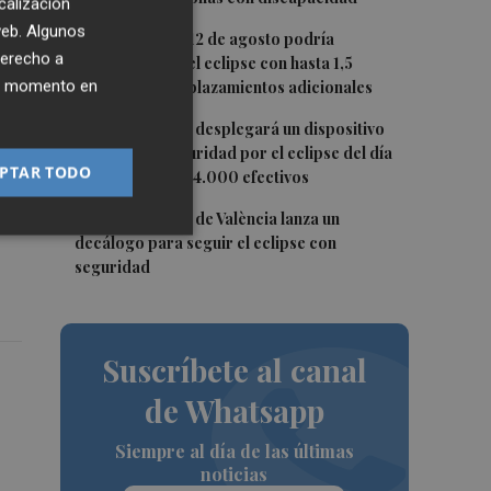
calización
 web. Algunos
a
3
La movilidad el 12 de agosto podría
derecho a
duplicarse por el eclipse con hasta 1,5
ier momento en
millones de desplazamientos adicionales
4
La Guardia Civil desplegará un dispositivo
especial de seguridad por el eclipse del día
PTAR TODO
12, con más de 24.000 efectivos
5
El Ayuntamiento de València lanza un
decálogo para seguir el eclipse con
seguridad
Suscríbete al canal
de Whatsapp
Siempre al día de las últimas
noticias