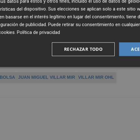
s datos para estos y otros fines, incluido el uso de datos de geolo
rísticas del dispositivo. Sus elecciones se aplican solo a este sitio
 barrera de los 30 euros por título no cambiaremos
 basarse en el interés legítimo en lugar del consentimiento; tiene 
guración de publicidad
. Puede retirar su consentimiento en cualqu
cookies
.
Política de privacidad
RECHAZAR TODO
ACE
 BOLSA
JUAN MIGUEL VILLAR MIR
VILLAR MIR OHL