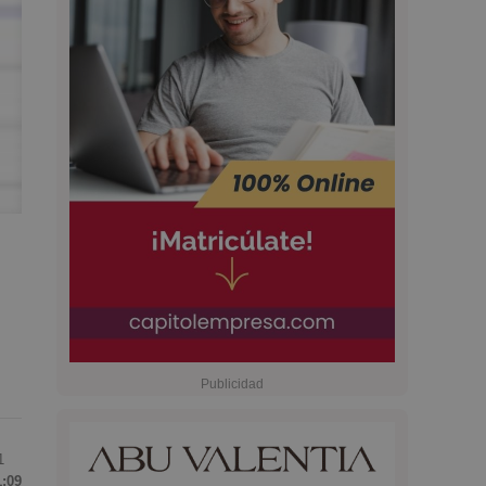
1
1:09