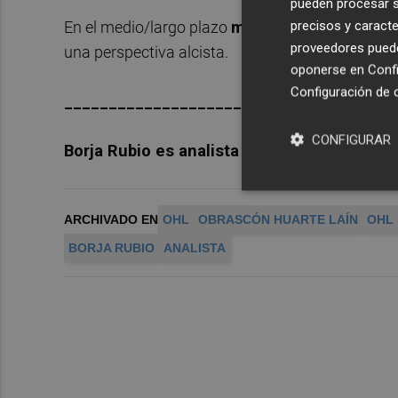
pueden procesar su
precisos y caracte
En el medio/largo plazo
mientras no supere la
proveedores pueden
una perspectiva alcista.
oponerse en
Confi
Configuración de 
__________________________
CONFIGURAR
Borja Rubio es analista de XTB
ARCHIVADO EN
OHL
OBRASCÓN HUARTE LAÍN
OHL
BORJA RUBIO
ANALISTA