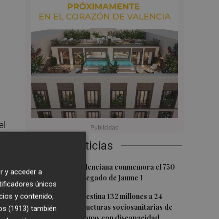
el
Últimas Noticias
1
La Biblioteca Valenciana conmemora el 750
r y acceder a
aniversario del legado de Jaume I
tificadores únicos
na
2
cios y contenido,
La Generalitat destina 132 millones a 24
.
nuevas infraestructuras sociosanitarias de
os (1913)
también
mayores y personas con discapacidad