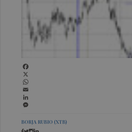
Facebook
X
WhatsApp
Email
LinkedIn
Messenger
BORJA RUBIO (XTB)