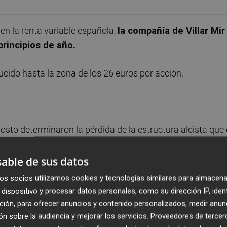
en la renta variable española,
la compañía de Villar Mir
rincipios de año.
cido hasta la zona de los 26 euros por acción.
osto determinaron la pérdida de la estructura alcista que 
 marcados en el año 2012
.
able de sus datos
os socios utilizamos cookies y tecnologías similares para almacena
dispositivo y procesar datos personales, como su dirección IP, iden
rtante soporte de los 25 euros
-mínimos de 2013-, zo
ción, para ofrecer anuncios y contenido personalizados, medir anun
dando argumentos para un posible rebote en el corto plazo
n sobre la audiencia y mejorar los servicios.
Proveedores de tercer