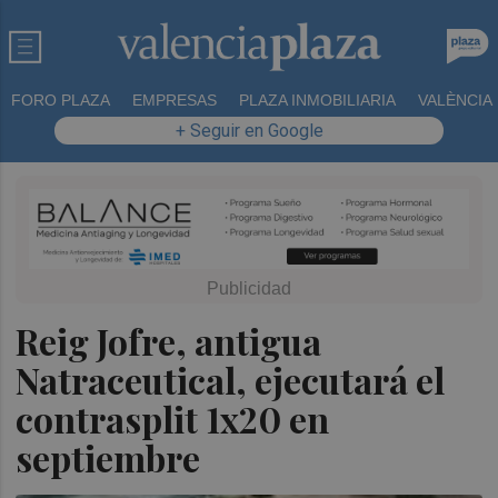
FORO PLAZA
EMPRESAS
PLAZA INMOBILIARIA
VALÈNCIA
+ Seguir en Google
Reig Jofre, antigua
Natraceutical, ejecutará el
contrasplit 1x20 en
septiembre