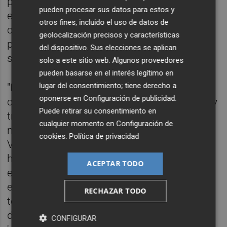
permisos y exenciones concedidas a varias
pueden procesar sus datos para estos y
empresas, entre ellas Repsol, para exportar
otros fines, incluido el uso de datos de
crudo desde el país del Caribe, dándoles de
geolocalización precisos y características
plazo hasta el 27 de mayo para poner fin a
del dispositivo. Sus elecciones se aplican
sus operaciones.
solo a este sitio web. Algunos proveedores
pueden basarse en el interés legítimo en
lugar del consentimiento; tiene derecho a
"Mantenemos un diálogo directo y abierto
oponerse en
Configuración de publicidad
.
con las administraciones estadounidenses y
Puede retirar su consentimiento en
trabajamos con ellas para mantener
cualquier momento en
Configuración de
nuestros activos y nuestra actividad en
cookies
.
Política de privacidad
Venezuela en el futuro. Así que estamos
hablando, tenemos un diálogo abierto, y en
ACEPTAR TODO
este sentido, prefiero seguir trabajando en
ello, en esta relación franca y directa que
RECHAZAR TODO
tenemos con el Gobierno estadounidense",
dijo, recordando que la principal actividad en
CONFIGURAR