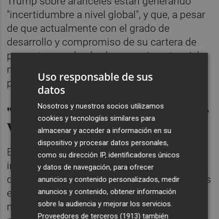
Trump sobre aranceles están generando
"incertidumbre a nivel global", y que, a pesar
de que actualmente con el grado de
desarrollo y compromiso de su cartera de
proyectos en el país el escenario potencial
no es relevante, el embarcarse en nuevos
Uso responsable de sus
proyectos "podría ser relevante".
datos
Nosotros y nuestros socios utilizamos
"Diálogo directo y abierto" por
cookies y tecnologías similares para
Venezuela
almacenar y acceder a información en su
dispositivo y procesar datos personales,
En lo que se refiere a Venezuela, Imaz
como su dirección IP, identificadores únicos
insistió en que la compañía mantiene "un
y datos de navegación, para ofrecer
diálogo directo y abierto" con las autoridades
anuncios y contenido personalizados, medir
anuncios y contenido, obtener información
estadounidenses, después de que hace un
sobre la audiencia y mejorar los servicios.
mes se comunicara la revocación de los
Proveedores de terceros (1913)
también