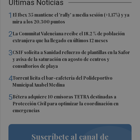
Últimas Noticias
1
El Ibex 35 mantiene el 'rally' a media sesión (+1,17%) y ya
mira a los 20.300 puntos
2
La Comunitat Valenciana recibe el 18,2 % de población
extranjera que ha llegado en últimos 12 meses
3
CSIF solicita a Sanidad refuerzo de plantillas en la Safor
y avisa de la saturación en agosto de centros y
consultorios de playa
4
Torrent licita el bar-cafetería del Polideportivo
Municipal Anabel Medina
5
Bétera adquiere 10 emisoras TETRA destinadas a
Protección Civil para optimizar la coordinación en
emergencias
Suscríbete al canal de