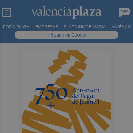
FORO PLAZA
EMPRESAS
PLAZA INMOBILIARIA
VALÈNCIA
+ Seguir en Google