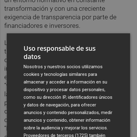
transformación y con una creciente
exigencia de transparencia por parte de
financiadores e inversores.
La jornada fue inaugurada por el director
Uso responsable de sus
territorial de Cajamar,
Jesús García
, quien
datos
destacó que València es “valorada
Nosotros y nuestros socios utilizamos
internacionalmente por su compromiso con
cookies y tecnologías similares para
el medioambiente”, así como que Cajamar
almacenar y acceder a información en su
“viene trabajando para favorecer y promover
dispositivo y procesar datos personales,
las prácticas responsables no solo desde el
como su dirección IP, identificadores únicos
punto de vista financiero sino, además,
y datos de navegación, para ofrecer
desde la generación y transferencia de
anuncios y contenido personalizados, medir
conocimiento” para que las empresas
anuncios y contenido, obtener información
“lideren esa transformación” y en ella
sobre la audiencia y mejorar los servicios.
Proveedores de terceros (1725)
también
encuentren “oportunidades para ser más