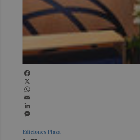
Facebook
X
WhatsApp
Email
LinkedIn
Messenger
Ediciones Plaza