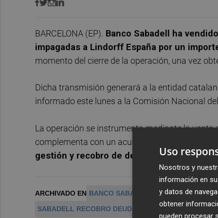
BARCELONA (EP).
Banco Sabadell ha vendido
impagadas a Lindorff España por un import
momento del cierre de la operación, una vez obt
Dicha transmisión generará a la entidad catalan
informado este lunes a la Comisión Nacional d
La operación se instrumenta mediante la venta 
complementa con un acuerdo para la
prestació
Uso respons
gestión y recobro de deudas impagadas por 
Nosotros y nuestr
información en su 
y datos de navega
ARCHIVADO EN
BANCO SABADELL
SABADELL LIND
obtener informació
SABADELL RECOBRO DEUDAS
SABA
pueden procesar su