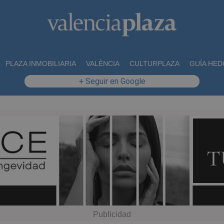
PLAZA INMOBILIARIA
VALÈNCIA
CULTURPLAZA
GUÍA HED
+ Seguir en Google