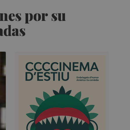
ones por su
adas