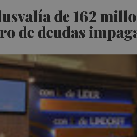
lusvalía de 162 mill
bro de deudas impag