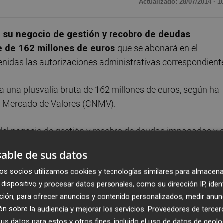
Actualizado: 28/07/2014 · 1
 su negocio de gestión y recobro de deudas
e de 162 millones de euros
que se abonará en el
enidas las autorizaciones administrativas correspondient
a una plusvalía bruta de 162 millones de euros, según ha
el Mercado de Valores (CNMV).
del negocio de gestión y recobro de deudas impagadas y 
n de servicios relacionados con la actividad de
able de sus datos
un periodo inicial de diez años.
os socios utilizamos cookies y tecnologías similares para almacena
dispositivo y procesar datos personales, como su dirección IP, iden
ción, para ofrecer anuncios y contenido personalizados, medir anun
ORFF
LINDORFF
RECOBRO DEUDAS IMPAGADAS
n sobre la audiencia y mejorar los servicios.
Proveedores de tercer
s datos para estos y otros fines, incluido el uso de datos de geolo