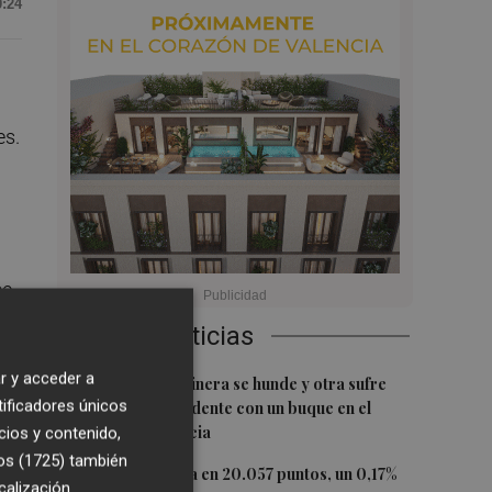
0:24
es.
se
Últimas Noticias
r y acceder a
1
Una batea clochinera se hunde y otra sufre
tificadores únicos
daños en un incidente con un buque en el
puerto de Valencia
cios y contenido,
os (1725)
también
2
El Ibex 35 cierra en 20.057 puntos, un 0,17%
calización