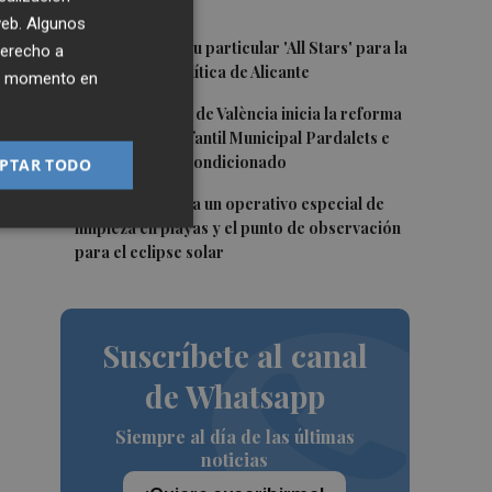
más
 web. Algunos
3
El PSPV ultima su particular 'All Stars' para la
derecho a
Conferencia Política de Alicante
ier momento en
4
El Ayuntamiento de València inicia la reforma
de la Escuela Infantil Municipal Pardalets e
instalará aire acondicionado
PTAR TODO
5
València prepara un operativo especial de
limpieza en playas y el punto de observación
para el eclipse solar
Suscríbete al canal
de Whatsapp
Siempre al día de las últimas
noticias