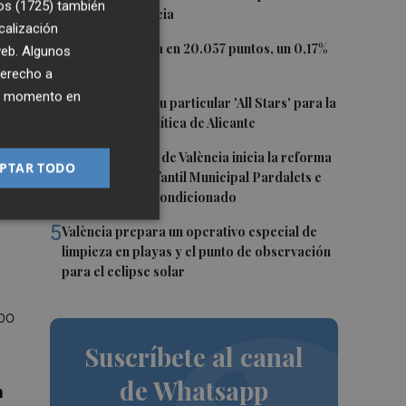
os (1725)
también
puerto de Valencia
calización
2
El Ibex 35 cierra en 20.057 puntos, un 0,17%
 web. Algunos
más
derecho a
ier momento en
3
El PSPV ultima su particular 'All Stars' para la
Conferencia Política de Alicante
r
4
El Ayuntamiento de València inicia la reforma
uy
PTAR TODO
de la Escuela Infantil Municipal Pardalets e
instalará aire acondicionado
5
València prepara un operativo especial de
limpieza en playas y el punto de observación
para el eclipse solar
ipo
Suscríbete al canal
de Whatsapp
n