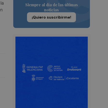
 la
Siempre al día de las últimas
noticias
ón
¡Quiero suscribirme!