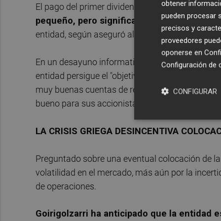
obtener informació
El pago del primer dividendo de Bankia supone 
pueden procesar su
pequeño, pero significativo"
para avanzar en 
precisos y caracte
entidad, según aseguró al anunciar la decisión de
proveedores pueden
oponerse en
Confi
En un desayuno informativo organizado por Arago
Configuración de 
entidad persigue el "objetivo" de devolver esta
muy buenas cuentas de resultados", ha indicado
CONFIGURAR
bueno para sus accionistas".
LA CRISIS GRIEGA DESINCENTIVA COLOCA
Preguntado sobre una eventual colocación de la 
volatilidad en el mercado, más aún por la incerti
de operaciones.
Goirigolzarri ha anticipado que la entidad e