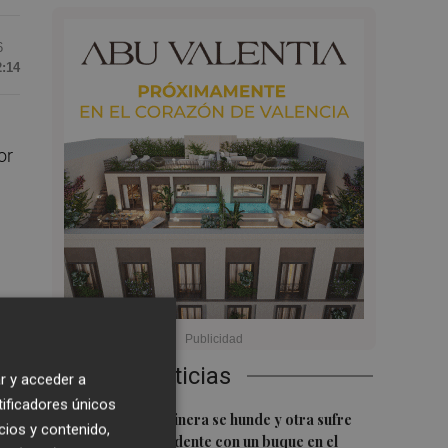
6
2:14
or
ia
Últimas Noticias
r y acceder a
tificadores únicos
1
Una batea clochinera se hunde y otra sufre
cios y contenido,
daños en un incidente con un buque en el