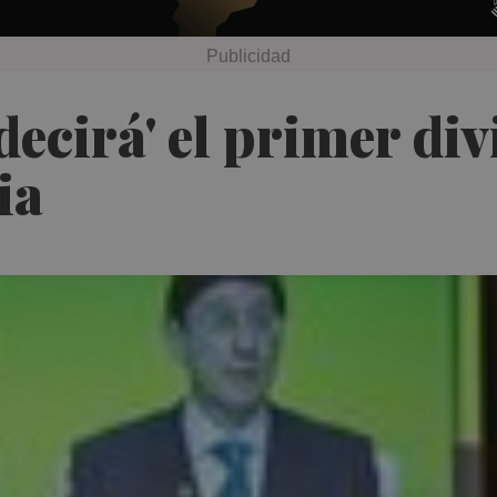
ecirá' el primer div
ia