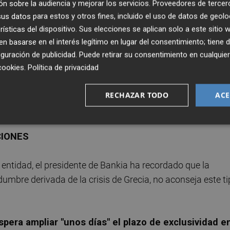
n sobre la audiencia y mejorar los servicios.
Proveedores de tercer
para
el presidente de Bankia "un paso más, quizá
s datos para estos y otros fines, incluido el uso de datos de geolo
la devolución de las ayudas públicas recibidas por la
rísticas del dispositivo. Sus elecciones se aplican solo a este sitio
 repartir dividendo.
 basarse en el interés legítimo en lugar del consentimiento; tiene 
guración de publicidad
. Puede retirar su consentimiento en cualqu
nex, Goirigolzarri ha defendido que el consejo de la
cookies
.
Política de privacidad
s ayudas públicas. "Debemos trabajar mucho para presenta
, para después garantizar: "Que Bankia valga más será m
RECHAZAR TODO
ACE
CIONES
entidad, el presidente de Bankia ha recordado que la
dumbre derivada de la crisis de Grecia, no aconseja este t
spera ampliar "unos días" el plazo de exclusividad e