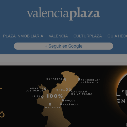
PLAZA INMOBILIARIA
VALÈNCIA
CULTURPLAZA
GUÍA HED
+ Seguir en Google