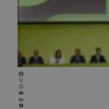
Facebook
X
WhatsApp
Email
LinkedIn
Messenger