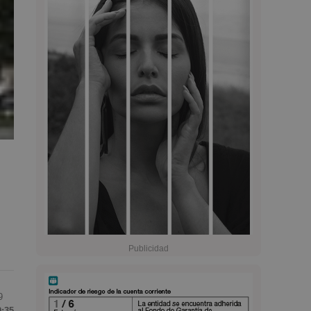
9
9:35