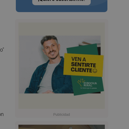
o"
ón