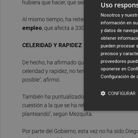
hubiera que hacer, que sea el menor posible".
Uso respons
Nosotros y nuestr
Al mismo tiempo, ha reiterado su intención de
n
información en su 
empleo
, que afecta a 330 trabajadores durante 
y datos de navega
obtener informació
CELERIDAD Y RAPIDEZ
pueden procesar su
precisos y caracte
proveedores pueden
De hecho, ha afirmado que su prioridad es acor
oponerse en
Confi
celeridad y rapidez, no tenemos un plazo fijo p
Configuración de 
posible", afirmó.
CONFIGURAR
También ha puntualizado que Sniace "no tiene ni
cuestión a la que se ha referido el alcalde de To
planteando", según Mezquita.
Por parte del Gobierno, esta vez no ha sido Dieg