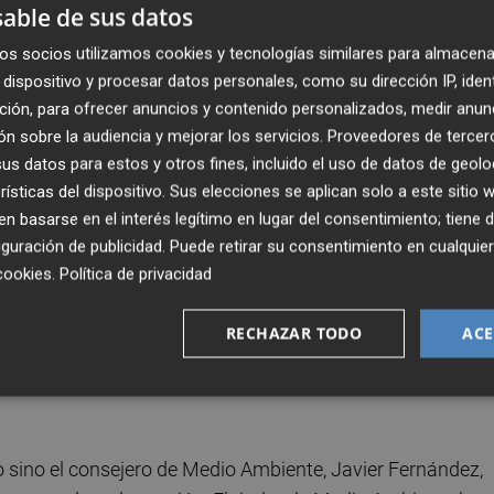
able de sus datos
os socios utilizamos cookies y tecnologías similares para almacena
o agotar los plazos del expediente de regulación de
dispositivo y procesar datos personales, como su dirección IP, iden
seis meses y acaba en julio.
ción, para ofrecer anuncios y contenido personalizados, medir anun
n sobre la audiencia y mejorar los servicios.
Proveedores de tercer
s datos para estos y otros fines, incluido el uso de datos de geolo
rísticas del dispositivo. Sus elecciones se aplican solo a este sitio
 basarse en el interés legítimo en lugar del consentimiento; tiene 
tar los plazos lo máximo posible. "Estamos trabajando co
guración de publicidad
. Puede retirar su consentimiento en cualqu
ero estamos intentado por todos los medios que sea el me
cookies
.
Política de privacidad
RECHAZAR TODO
ACE
nguna intención" de especular con los terrenos, una
rrelavega, Ildefonso Calderón, y que Sniace "no se está
o sino el consejero de Medio Ambiente, Javier Fernández,