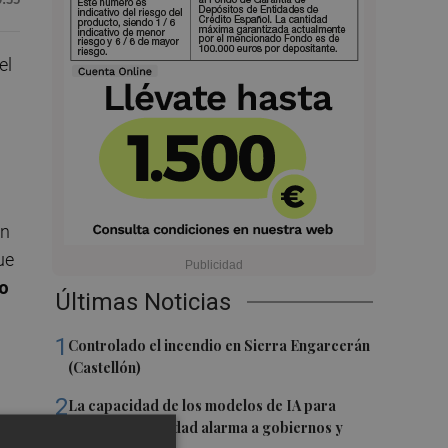
el
on
ue
o
Últimas Noticias
1
Controlado el incendio en Sierra Engarcerán
(Castellón)
2
La capacidad de los modelos de IA para
burlar la seguridad alarma a gobiernos y