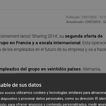
Publicado: 23/07/2014 ·
12:3
Actualizado: 23/07/2014 · 1
ironnement lanzó 'Sharing 2014', su
segunda oferta de
upo en Francia y a escala internacional
. Esta operaci
a de los empleados en el futuro de su empresa y va a hace
empleados del grupo en veintidós países
: Alemania,
os, Finlandia, Francia, Hong Kong, la India, Italia,
lonia, República Checa, Reino Unido, Eslovaquia, Suecia 
able de sus datos
os socios utilizamos cookies y tecnologías similares para almacena
dispositivo y procesar datos personales, como su dirección IP, iden
n participado en la oferta propuesta en condicione
ción, para ofrecer anuncios y contenido personalizados, medir anun