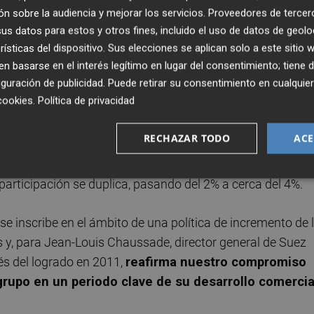
 de los empleados de veinte millones de euros.
n sobre la audiencia y mejorar los servicios.
Proveedores de tercer
s datos para estos y otros fines, incluido el uso de datos de geolo
rísticas del dispositivo. Sus elecciones se aplican solo a este sitio
 basarse en el interés legítimo en lugar del consentimiento; tiene 
guración de publicidad
. Puede retirar su consentimiento en cualqu
la de la operación Sharing 2011, lo que
refleja la confia
cookies
.
Política de privacidad
 Tras esta operación, la sociedad habrá emitido ocho
RECHAZAR TODO
ACE
 de la empresa es una garantía de estabilidad. Después de
articipación se duplica, pasando del 2% a cerca del 4%.
e inscribe en el ámbito de una política de incremento de 
 y, para Jean-Louis Chaussade, director general de Suez
és del logrado en 2011,
reafirma nuestro compromiso
 grupo en un periodo clave de su desarrollo comercia