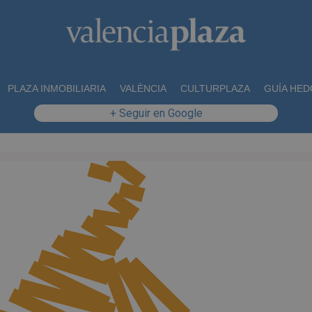
PLAZA INMOBILIARIA
VALÈNCIA
CULTURPLAZA
GUÍA HED
+ Seguir en Google