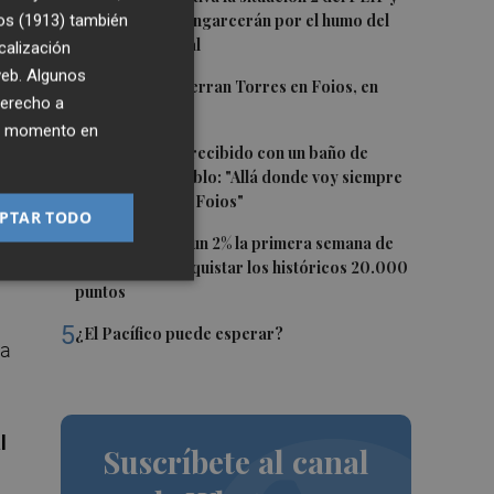
confina Sierra Engarcerán por el humo del
os (1913)
también
incendio forestal
calización
 web. Algunos
2
El homenaje a Ferran Torres en Foios, en
derecho a
imágenes
ier momento en
nza
3
Ferran Torres, recibido con un baño de
masas en su pueblo: "Allá donde voy siempre
digo que soy de Foios"
PTAR TODO
4
El Ibex 35 sube un 2% la primera semana de
agosto tras conquistar los históricos 20.000
puntos
5
¿El Pacífico puede esperar?
la
l
Suscríbete al canal