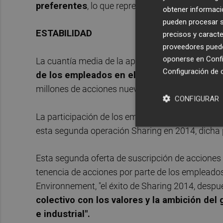
preferentes
, lo que representa una aportación
obtener informació
pueden procesar su
ESTABILIDAD
precisos y caracte
proveedores pueden
oponerse en
Confi
La cuantía media de la aportación es idéntica a 
Configuración de 
de los empleados en el futuro de su grupo
.
millones de acciones nuevas.
CONFIGURAR
La participación de los empleados en el capital
esta segunda operación Sharing en 2014, dicha p
Esta segunda oferta de suscripción de acciones s
tenencia de acciones por parte de los empleados
Environnement, "el éxito de Sharing 2014, despu
colectivo con los valores y la ambición del
e industrial".