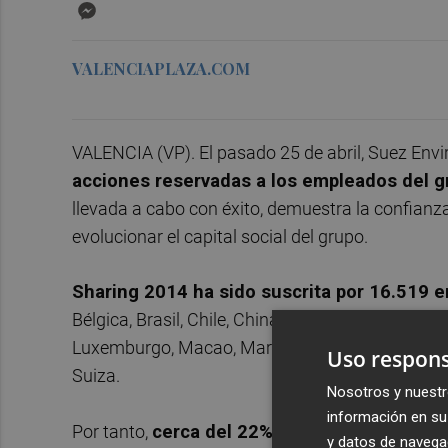
Messenger
VALENCIAPLAZA.COM
VALENCIA (VP). El pasado 25 de abril, Suez Env
acciones reservadas a los empleados del gr
llevada a cabo con éxito, demuestra la confianz
evolucionar el capital social del grupo.
Sharing 2014 ha sido suscrita por 16.519 
Bélgica, Brasil, Chile, China, España, Estados Unid
Luxemburgo, Macao, Marruecos, Países Bajos, Po
Uso respons
Suiza.
Nosotros y nuestr
información en su 
Por tanto,
cerca del 22% de los empleados ha
y datos de navega