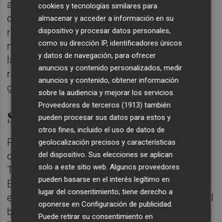
agregado de 147 millones de euros. Como
cookies y tecnologías similares para
consecuencia de dicha operación, se
almacenar y acceder a información en su
dispositivo y procesar datos personales,
reclasificaron a ganancias acumuladas 110
como su dirección IP, identificadores únicos
millones de euros de pérdidas derivadas de
y datos de navegación, para ofrecer
la valoración de activos financieros a valor
anuncios y contenido personalizados, medir
razonable con cambios en otro resultado
anuncios y contenido, obtener información
global.
sobre la audiencia y mejorar los servicios.
Proveedores de terceros (1913)
también
Salida de José María Abril
pueden procesar sus datos para estos y
otros fines, incluido el uso de datos de
Por su parte, el pasado martes se conoció
geolocalización precisos y características
del dispositivo. Sus elecciones se aplican
que BBVA abandonará el consejo de
solo a este sitio web. Algunos proveedores
Telefónica con la salida de
José María Abril
.
pueden basarse en el interés legítimo en
El presidente de Telefónica,
Marc Murtra
,
lugar del consentimiento; tiene derecho a
explicó que la salida de Abril se debe a que el
oponerse en
Configuración de publicidad
.
banco considera que la inversión no es
Puede retirar su consentimiento en