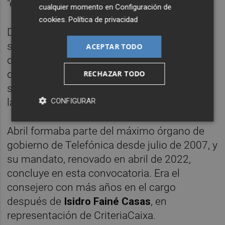
"estratégica".
cualquier momento en
Configuración de
cookies
.
Política de privacidad
De este modo, José María Abril no renovará
su mandato en el consejo de administración
ACEPTAR TODO
de Telefónica y será sustituido por la
directiva australiana
Jane Thompson
, que
RECHAZAR TODO
será nombrada consejera independiente en
CONFIGURAR
la próxima junta.
Abril formaba parte del máximo órgano de
gobierno de Telefónica desde julio de 2007, y
su mandato, renovado en abril de 2022,
concluye en esta convocatoria. Era el
consejero con más años en el cargo
después de
Isidro Fainé Casas
, en
representación de CriteriaCaixa.