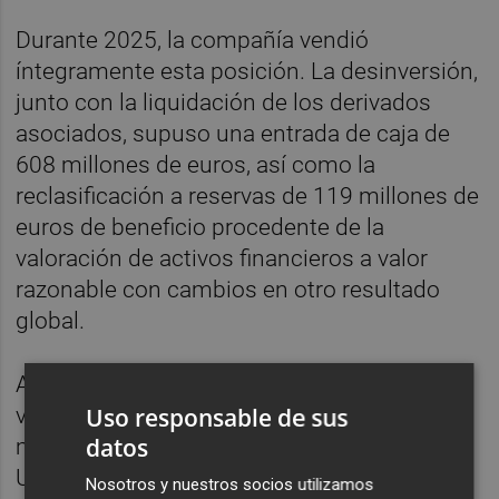
Durante 2025, la compañía vendió
íntegramente esta posición. La desinversión,
junto con la liquidación de los derivados
asociados, supuso una entrada de caja de
608 millones de euros, así como la
reclasificación a reservas de 119 millones de
euros de beneficio procedente de la
valoración de activos financieros a valor
razonable con cambios en otro resultado
global.
Además, en 2024, Telefónica completó la
Uso responsable de sus
venta de la participación del 0,59% que
datos
mantenía en el capital social de China
Unicom (Hong Kong), por un importe
Nosotros y nuestros socios utilizamos