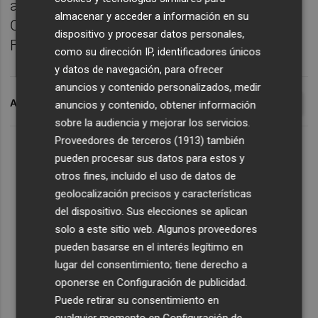
aranceles anunciados por el inquilino de la
almacenar y acceder a información en su
Casa Blanca como la causa que impidió a la
dispositivo y procesar datos personales,
Fed recortar los tipos de interés.
como su dirección IP, identificadores únicos
y datos de navegación, para ofrecer
anuncios y contenido personalizados, medir
ARCHIVADO EN
DONALD TRUMP
RESERVA FEDERAL
FED
anuncios y contenido, obtener información
sobre la audiencia y mejorar los servicios.
Proveedores de terceros (1913)
también
pueden procesar sus datos para estos y
otros fines, incluido el uso de datos de
geolocalización precisos y características
del dispositivo. Sus elecciones se aplican
solo a este sitio web. Algunos proveedores
pueden basarse en el interés legítimo en
lugar del consentimiento; tiene derecho a
oponerse en
Configuración de publicidad
.
Puede retirar su consentimiento en