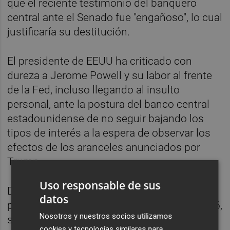
que el reciente testimonio del banquero
central ante el Senado fue "engañoso", lo cual
justificaría su destitución.
El presidente de EEUU ha criticado con
dureza a Jerome Powell y su labor al frente
de la Fed, incluso llegando al insulto
personal, ante la postura del banco central
estadounidense de no seguir bajando los
tipos de interés a la espera de observar los
efectos de los aranceles anunciados por
Trump.
Uso responsable de sus
De hecho, Powell, cuyo mandato como
datos
presidente de la Fed expira en mayo de 2026,
Nosotros y nuestros socios utilizamos
señaló directamente esta semana a los
cookies y tecnologías similares para