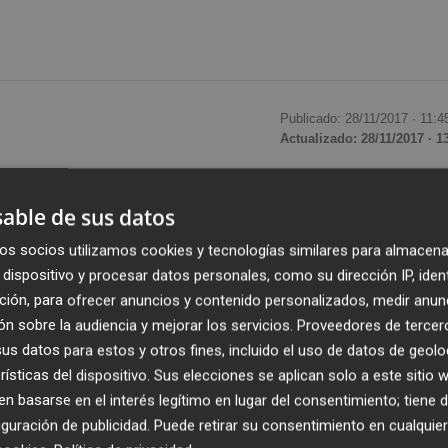
Publicado: 28/11/2017 ·
11:4
Actualizado: 28/11/2017 · 1
rdo con el reparto de ayudas a patronal y sindicatos
able de sus datos
one cambiarlo. Así lo ha anunciado esta mañana la líder 
os socios utilizamos cookies y tecnologías similares para almacena
ue este martes ha propuesto modificar la Ley de
dispositivo y procesar datos personales, como su dirección IP, iden
misma las ayudas directas a los agentes sociales más
ción, para ofrecer anuncios y contenido personalizados, medir anun
os CCOO-PV y UGT-PV.
n sobre la audiencia y mejorar los servicios.
Proveedores de tercer
s datos para estos y otros fines, incluido el uso de datos de geolo
más? ¿Por qué Intersindical –sindicato afín a Compromís–
rísticas del dispositivo. Sus elecciones se aplican solo a este sitio
o la presidenta del PPCV para argumentar su cambio de
 basarse en el interés legítimo en lugar del consentimiento; tiene 
pio PP durante su última etapa en el Consell y que fue
guración de publicidad
. Puede retirar su consentimiento en cualqu