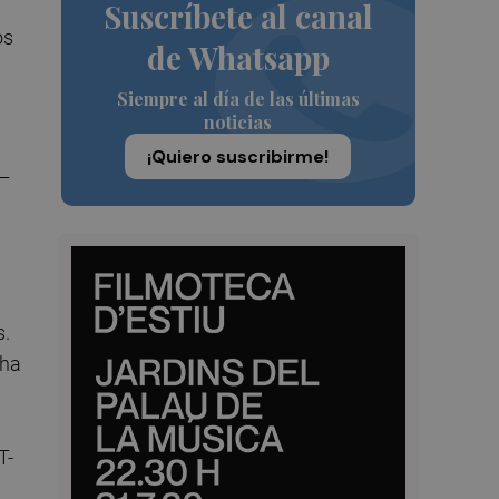
Suscríbete al canal
os
de Whatsapp
Siempre al día de las últimas
noticias
¡Quiero suscribirme!
 –
s.
 ha
T-