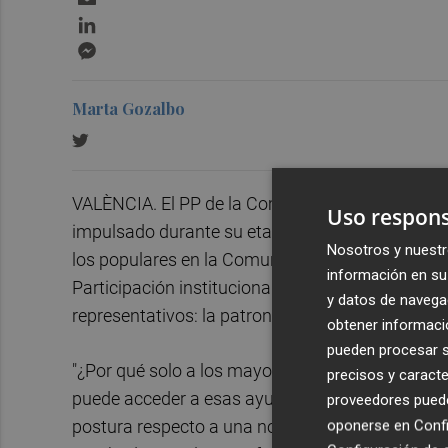
LinkedIn
Messenger
Marta Gozalbo
VALÈNCIA. El PP de la Comunitat no está de acue
Uso respons
impulsado durante su etapa en el Consell y prop
Nosotros y nuestr
los populares en la Comunitat,
Isabel Bonig
, q
información en su 
Participación institucional para eliminar de la 
y datos de navega
representativos: la patronal CEV y los sindicat
obtener informació
pueden procesar su
"¿Por qué solo a los mayoritarios y no a los de
precisos y caracte
puede acceder a esas ayudas?" se ha preguntad
proveedores pueden
postura respecto a una norma que impulsó el pro
oponerse en
Confi