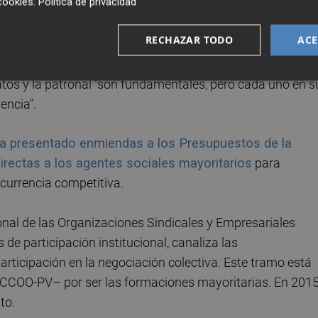
cookies
.
Política de privacidad
dos en Les Corts a excepción de Compromís, que se abstuv
RECHAZAR TODO
ACE
o probablemente nos equivocamos. Este país y esta
a comisión de estudio para modificarla", ha avanzado 
atos y la patronal "son fundamentales, pero cada uno en s
encia".
a presentado enmiendas a los Presupuestos de la
directas a los agentes sociales mayoritarios
para
ncurrencia competitiva.
ional de las Organizaciones Sindicales y Empresariales
 de participación institucional, canaliza las
rticipación en la negociación colectiva. Este tramo está
 CCOO-PV– por ser las formaciones mayoritarias. En 2015
to.