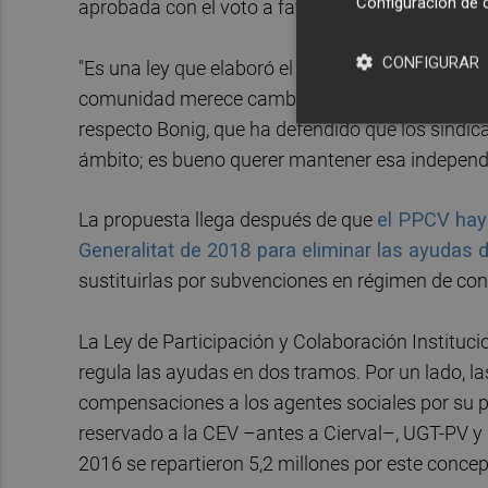
Configuración de 
aprobada con el voto a favor de todos los parti
CONFIGURAR
"Es una ley que elaboró el Partido Popular, per
comunidad merece cambios. Vamos a proponer un
respecto Bonig, que ha defendido que los sindic
ámbito; es bueno querer mantener esa independ
La propuesta llega después de que
el PPCV hay
Generalitat de 2018 para eliminar las ayudas 
sustituirlas por subvenciones en régimen de co
La Ley de Participación y Colaboración Instituc
regula las ayudas en dos tramos. Por un lado, las
compensaciones a los agentes sociales por su pa
reservado a la CEV –antes a Cierval–, UGT-PV y
2016 se repartieron 5,2 millones por este concep