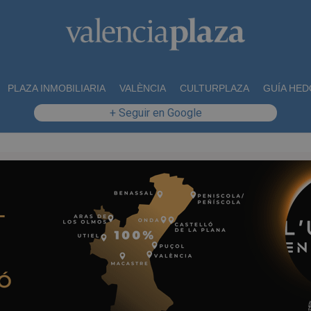
PLAZA INMOBILIARIA
VALÈNCIA
CULTURPLAZA
GUÍA HED
+ Seguir en Google