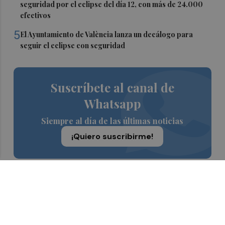
seguridad por el eclipse del día 12, con más de 24.000
efectivos
5
El Ayuntamiento de València lanza un decálogo para
seguir el eclipse con seguridad
Suscríbete al canal de
Whatsapp
Siempre al día de las últimas noticias
¡Quiero suscribirme!