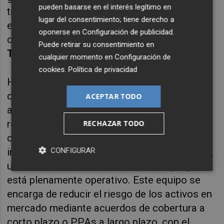
pueden basarse en el interés legítimo en
transición de toda la cadena de valor
lugar del consentimiento; tiene derecho a
energética a una economía baja en carbono",
oponerse en
Configuración de publicidad
.
comenta
Jason Tate, VP European Power
Puede retirar su consentimiento en
Trading & Origination en bp.
cualquier momento en
Configuración de
cookies
.
Política de privacidad
Hace alrededor de dos años, Finerge
comenzó a preparar la migración de sus
ACEPTAR TODO
activos de un régimen de remuneración
regulado a otro de operaciones sujetas a
RECHAZAR TODO
condiciones de mercado. Con este fin, ha
CONFIGURAR
incorporado un equipo de Gestión Energética,
ubicado en sus oficinas de Madrid, que ya
está plenamente operativo. Este equipo se
encarga de reducir el riesgo de los activos en
mercado mediante acuerdos de cobertura a
corto plazo o PPAs a largo plazo, con el