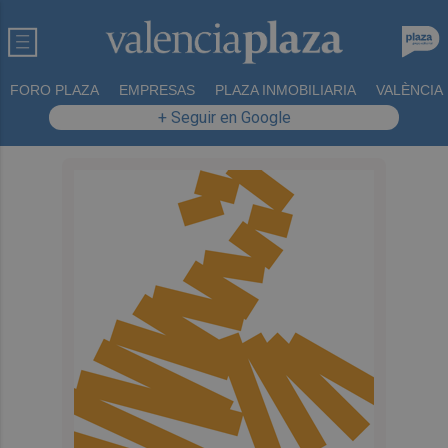
FORO PLAZA
EMPRESAS
PLAZA INMOBILIARIA
VALÈNCIA
+ Seguir en Google