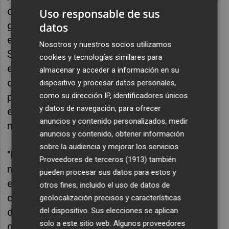
datos, plantas industriales, plantas de
Uso responsable de sus
generación renovable y flexible, vehículos
datos
eléctricos y empresas de servicios públicos.
Nosotros y nuestros socios utilizamos
Se encarga de la compra y venta de
cookies y tecnologías similares para
electricidad en forma de PPAs, la
almacenar y acceder a información en su
optimización y la gestión de riesgos para
dispositivo y procesar datos personales,
como su dirección IP, identificadores únicos
permitir un suministro de soluciones
y datos de navegación, para ofrecer
energéticas bajas en carbono adecuado a las
anuncios y contenido personalizados, medir
necesidades de cada compañía.
anuncios y contenido, obtener información
sobre la audiencia y mejorar los servicios.
"Este PPA es otro hito importante para
Proveedores de terceros (1913)
también
nuestro negocio europeo de electricidad, que
pueden procesar sus datos para estos y
está en crecimiento. Demuestra nuestra
otros fines, incluido el uso de datos de
capacidad para responder eficazmente a las
geolocalización precisos y características
del dispositivo. Sus elecciones se aplican
demandas energéticas de nuestros clientes
solo a este sitio web. Algunos proveedores
globales, al mismo tiempo que apoyamos la