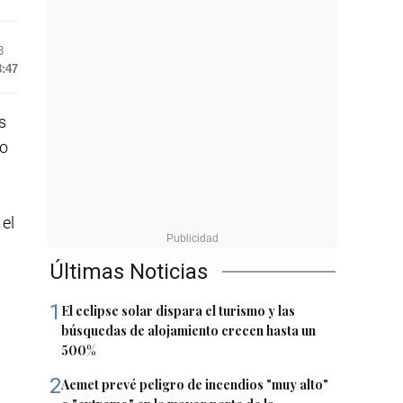
3
8:47
s
no
el
Últimas Noticias
1
El eclipse solar dispara el turismo y las
búsquedas de alojamiento crecen hasta un
500%
2
Aemet prevé peligro de incendios "muy alto"