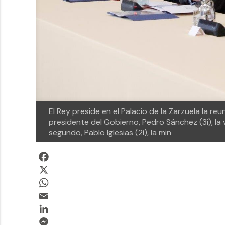
El Rey preside en el Palacio de la Zarzuela la re
presidente del Gobierno, Pedro Sánchez (3i), la
segundo, Pablo Iglesias (2i), la min
Facebook
X
WhatsApp
Email
LinkedIn
Messenger