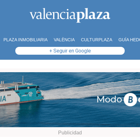
PLAZA INMOBILIARIA
VALÈNCIA
CULTURPLAZA
GUÍA HED
+ Seguir en Google