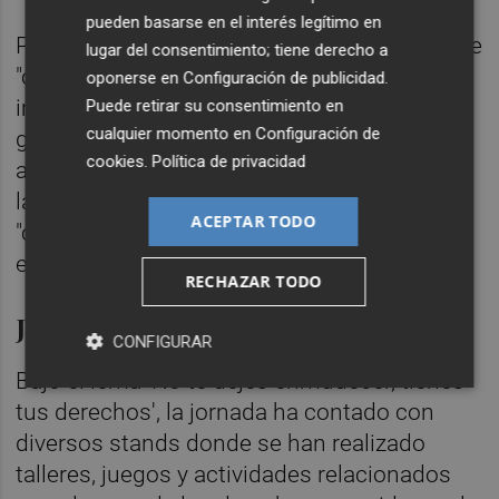
pueden basarse en el interés legítimo en
Para finalizar, ha reiterado su compromiso de
lugar del consentimiento; tiene derecho a
"continuar con las acciones encaminadas a
oponerse en
Configuración de publicidad
.
implementar unas políticas de infancia que
Puede retirar su consentimiento en
cualquier momento en
Configuración de
garanticen los derechos de niños, niñas y
cookies
.
Política de privacidad
adolescentes" y ha hecho un llamamiento a
la sociedad valenciana para que sea
ACEPTAR TODO
"consciente, conocedora y defensora de
estos derechos".
RECHAZAR TODO
Jornada lúdica y educativa
CONFIGURAR
Bajo el lema 'No te dejes enmudecer, tienes
tus derechos', la jornada ha contado con
diversos stands donde se han realizado
talleres, juegos y actividades relacionados