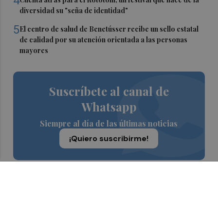
4
diversidad su "seña de identidad"
5
El centro de salud de Benetússer recibe un sello estatal
de calidad por su atención orientada a las personas
mayores
Suscríbete al canal de
Whatsapp
Siempre al día de las últimas noticias
¡Quiero suscribirme!