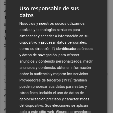
En este sentido, ha señalado que "en breve"
Uso responsable de sus
se van a impulsar foros de encuentro,
datos
intercambio de experiencias y encuentros
entre todos los consellers y conselleras
Nosotros y nuestros socios utilizamos
cookies y tecnologías similares para
infantiles de nuestra Comunitat para
almacenar y acceder a información en su
"enriquecer el trabajo que se está
dispositivo y procesar datos personales,
desarrollando en muchos municipios".
como su dirección IP, identificadores únicos
y datos de navegación, para ofrecer
Asimismo, la vicepresidenta segunda ha
anuncios y contenido personalizados, medir
aprovechado la ocasión para reconocer "el
anuncios y contenido, obtener información
esfuerzo y trabajo que se desarrolla desde la
sobre la audiencia y mejorar los servicios.
Conselleria en torno al acogimiento familiar
Proveedores de terceros (1913)
también
pueden procesar sus datos para estos y
como medida que ayuda a dar cobertura a
otros fines, incluido el uso de datos de
varios de los derechos básicos de niños y
geolocalización precisos y características
niñas que se encuentran en situación de
del dispositivo. Sus elecciones se aplican
vulnerabilidad".
solo a este sitio web. Algunos proveedores