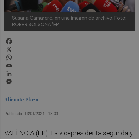
Susana Camarero, en una imagen de archivo. Foto:
ROBER SOLSONA/EP
Facebook
X
WhatsApp
Email
LinkedIn
Messenger
Alicante Plaza
Publicado: 13/01/2024 ·
13:09
VALÈNCIA (EP). La vicepresidenta segunda y