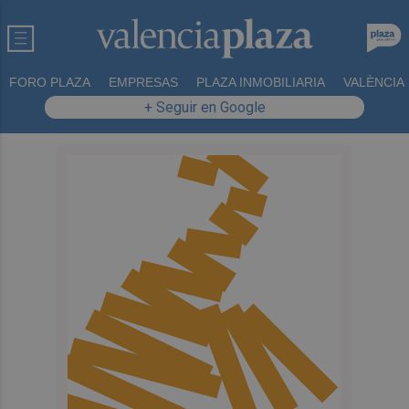
FORO PLAZA
EMPRESAS
PLAZA INMOBILIARIA
VALÈNCIA
+ Seguir en Google