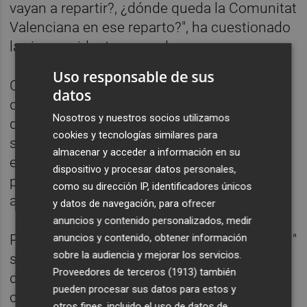
vayan a repartir?, ¿dónde queda la Comunitat
Valenciana en ese reparto?", ha cuestionado
la vicepresidenta segunda.
Uso responsable de sus
Camarero ha sostenido que "son cuestiones
datos
de una gravedad extrema y que afectan
Nosotros y nuestros socios utilizamos
directamente, no solamente a Catalunya,
cookies y tecnologías similares para
sino al resto de las comunidades y,
almacenar y acceder a información en su
especialmente, a la Comunitat Valenciana
dispositivo y procesar datos personales,
porque hace frontera" con esta comunidad
como su dirección IP, identificadores únicos
autónoma.
y datos de navegación, para ofrecer
anuncios y contenido personalizados, medir
anuncios y contenido, obtener información
Por ello, ha concluido que es "una necesidad"
sobre la audiencia y mejorar los servicios.
saber más sobre el pacto porque "afecta
Proveedores de terceros (1913)
también
directamente" y "no puede ser una política
pueden procesar sus datos para estos y
caprichosa de Sánchez que utilice para
otros fines, incluido el uso de datos de