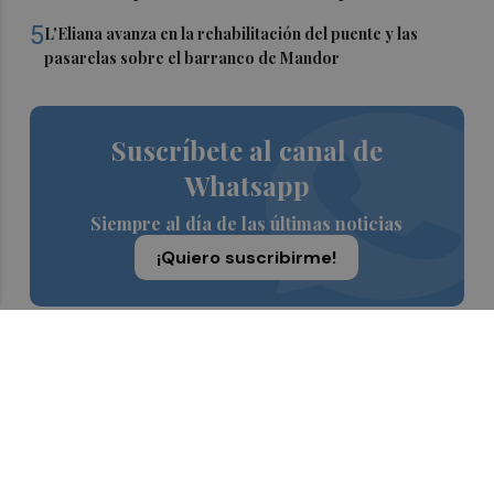
5
L'Eliana avanza en la rehabilitación del puente y las
pasarelas sobre el barranco de Mandor
Suscríbete al canal de
Whatsapp
Siempre al día de las últimas noticias
¡Quiero suscribirme!