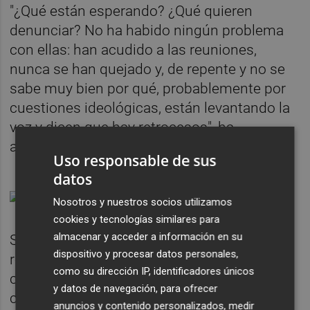
"¿Qué están esperando? ¿Qué quieren
denunciar? No ha habido ningún problema
con ellas: han acudido a las reuniones,
nunca se han quejado y, de repente y no se
sabe muy bien por qué, probablemente por
cuestiones ideológicas, están levantando la
voz y dicen que hay retrocesos", ha
aseverado.
Uso responsable de sus
datos
Nosotros y nuestros socios utilizamos
cookies y tecnologías similares para
almacenar y acceder a información en su
Según ha explicado, su departamento ha
dispositivo y procesar datos personales,
recabado "a qué se ha destinado el dinero"
como su dirección IP, identificadores únicos
concedido a estas entidades, al igual que
y datos de navegación, para ofrecer
con el resto de asociaciones, con el objetivo
anuncios y contenido personalizados, medir