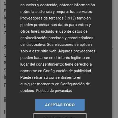
de "saber dónde va cada euro". "Espero que
anuncios y contenido, obtener información
su molestia no parta de ahí", ha añadido, y
sobre la audiencia y mejorar los servicios.
les ha instado a explicar "de verdad qué
Proveedores de terceros (1913)
también
problema tienen con este gobierno" que
pueden procesar sus datos para estos y
otros fines, incluido el uso de datos de
comparten PP y Vox.
geolocalización precisos y características
del dispositivo. Sus elecciones se aplican
Su "sorpresa", ha insistido, se debe a que "las
solo a este sitio web. Algunos proveedores
entidades se quejen de que están fuera del
pueden basarse en el interés legítimo en
sistema cuando están subvencionadas y
lugar del consentimiento; tiene derecho a
son las mismas" que gestionan servicios de
oponerse en
Configuración de publicidad
.
la Generalitat como el servicio Orienta o el
Puede retirar su consentimiento en
proyecto 'L'armari de la memòria'.
cualquier momento en
Configuración de
cookies
.
Política de privacidad
Fiesta del Orgullo
ACEPTAR TODO
Respecto a la negativa de estas entidades a