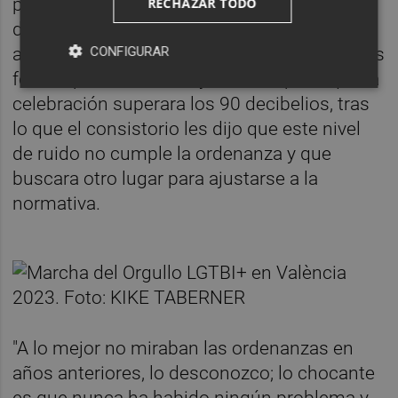
participar en la fiesta posterior a la marcha
RECHAZAR TODO
del Orgullo en València, Camarero ha
CONFIGURAR
asegurado que el Ayuntamiento propuso tres
fechas para celebrarla y Lambda pidió que la
celebración superara los 90 decibelios, tras
lo que el consistorio les dijo que este nivel
de ruido no cumple la ordenanza y que
buscara otro lugar para ajustarse a la
normativa.
"A lo mejor no miraban las ordenanzas en
años anteriores, lo desconozco; lo chocante
es que nunca ha habido ningún problema y,