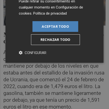
Puede retirar su consentimiento en
cualquier momento en
Configuración de
cookies
.
Política de privacidad
ACEPTAR TODO
Más baratos que antes del estallido
de la Guerra de Ucrania
RECHAZAR TODO
Además, el precio medio del litro del diésel,
CONFIGURAR
con las caídas de las últimas semanas, se
mantiene por debajo de los niveles en que
estaba antes del estallido de la invasión rusa
de Ucrania, que comenzó el 24 de febrero de
2022, cuando era de 1,479 euros el litro. La
gasolina, también se mantiene ligeramente
por debajo, ya que tenía un precio de 1,591
euros el litro en ese momento.