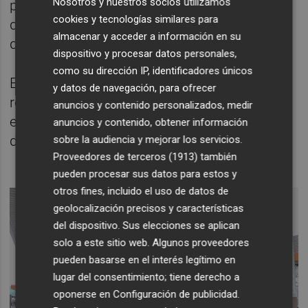
Nosotros y nuestros socios utilizamos
previstos para la semana del puente festivo
cookies y tecnologías similares para
del 15 de agosto, en los días con más
almacenar y acceder a información en su
desplazamientos de todo el ejercicio.
dispositivo y procesar datos personales,
como su dirección IP, identificadores únicos
Este fin de semana se aborda la operación
y datos de navegación, para ofrecer
retorno del verano, que se prolongará desde
anuncios y contenido personalizados, medir
este viernes, 30 de agosto, hasta el próximo
anuncios y contenido, obtener información
domingo, 1 de septiembre.
sobre la audiencia y mejorar los servicios.
Proveedores de terceros (1913)
también
pueden procesar sus datos para estos y
otros fines, incluido el uso de datos de
geolocalización precisos y características
del dispositivo. Sus elecciones se aplican
solo a este sitio web. Algunos proveedores
pueden basarse en el interés legítimo en
lugar del consentimiento; tiene derecho a
oponerse en
Configuración de publicidad
.