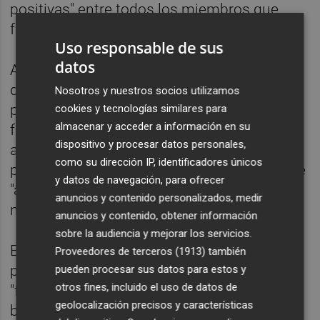
positivas" entre todos los miembros que
forman parte del proyecto.
Uso responsable de sus
datos
A raíz de 'Mercado Tico', los emprendedores
de Navia han creado 'Mercado Central', un
Nosotros y nuestros socios utilizamos
proyecto internacional dirigido a "fomentar y
cookies y tecnologías similares para
almacenar y acceder a información en su
fortalecer" a los pequeños negocios
dispositivo y procesar datos personales,
alrededor del mundo. Para ello, han creado
como su dirección IP, identificadores únicos
plataformas digitales de base asociativa que
y datos de navegación, para ofrecer
"ayuden a impulsar" los mercados
anuncios y contenido personalizados, medir
nacionales.
anuncios y contenido, obtener información
sobre la audiencia y mejorar los servicios.
En 'Mercado Central' los comerciantes
Proveedores de terceros (1913)
también
pueden vender sus productos y servicios de
pueden procesar sus datos para estos y
otros fines, incluido el uso de datos de
"forma sencilla", con la eliminación de
geolocalización precisos y características
barreras que impiden a muchos