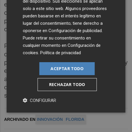
del dispositivo. Sus elecciones se aplican
emprendedores vender online. Para
solo a este sitio web. Algunos proveedores
conseguirlo, ofrecen formación a base de
pueden basarse en el interés legítimo en
píldoras con contenidos relacionados con el
lugar del consentimiento; tiene derecho a
comercio electrónico a sus comerciantes.
oponerse en
Configuración de publicidad
.
Puede retirar su consentimiento en
Para Fuster, "la idea es dotar a los pequeños
cualquier momento en
Configuración de
cookies
.
Política de privacidad
comercios de las herramientas necesarias
para que aumente su visibilidad, su alcance y
ACEPTAR TODO
el volumen de sus ventas, además, de
asesorar de forma personalizada a cada
RECHAZAR TODO
comerciante para entender mejor su
situación y poder mejorar el servicio".
CONFIGURAR
ARCHIVADO EN
INNOVACIÓN
FLORIDA