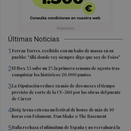
Últimas Noticias
1
Ferran Torres, recibido con un baño de masas en su
pueblo: "Allá donde voy siempre digo que soy de Foios"
2
El Ibex 35 sube un 2% la primera semana de agosto tras
conquistar los históricos 20.000 puntos
3
La Diputación reduce en más de dos meses el tiempo
previsto de corte de la CV-560 por las obras del puente
de Càrcer
4
Roig Arena estrena un festival de house de más de 10
horas con Folamour, Dan Shake o The Basement
5
Italia rechaza el ultimátum de España y no reevaluará la