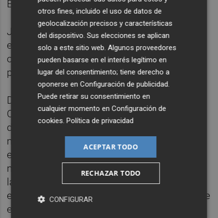
Europa.
otros fines, incluido el uso de datos de
geolocalización precisos y características
Jesús Navarro selecciona, muele, mezcla y
del dispositivo. Sus elecciones se aplican
envasa todas las hierbas y especias
solo a este sitio web. Algunos proveedores
obtenidas en origen a cultivadores y
pueden basarse en el interés legítimo en
procesadores.
lugar del consentimiento; tiene derecho a
oponerse en
Configuración de publicidad
.
Puede retirar su consentimiento en
Dentro de su política de innovación,
cualquier momento en
Configuración de
Carmencita lanza este año la nueva imagen
cookies
.
Política de privacidad
de sus productos con un diseño más
moderno, con unos tapones más
ACEPTAR TODO
ergonómicos, que además incluyen el
nombre de cada especia. También se
RECHAZAR TODO
lanzará, con motivo del centenario de la
empresa, una edición limitada de mezclas de
CONFIGURAR
especias gourmet recogidas por diversos