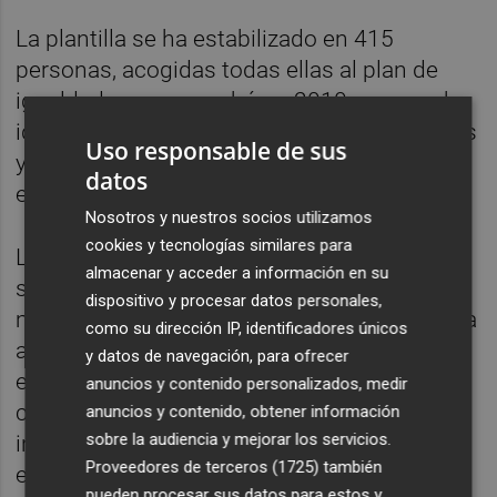
La plantilla se ha estabilizado en 415
personas, acogidas todas ellas al plan de
igualdad que se aprobó en 2010 y que se ha
ido actualizando. En ella operan 202 mujeres
Uso responsable de sus
y 213 hombres. El 88% de los contratos hoy
datos
en día son indefinidos.
Nosotros y nuestros socios utilizamos
cookies y tecnologías similares para
Las inversiones durante el año 2021 han
almacenar y acceder a información en su
sido de dos millones de euros destinados a
dispositivo y procesar datos personales,
maquinaria más eficiente y en buena medida
como su dirección IP, identificadores únicos
a la finalización de la nueva fábrica que
y datos de navegación, para ofrecer
estará plenamente operativa en 2023 y que
anuncios y contenido personalizados, medir
con sus 27.000 metros cuadrados y una
anuncios y contenido, obtener información
sobre la audiencia y mejorar los servicios.
inversión aproximada de 20 millones de
Proveedores de terceros (1725)
también
euros será una de las más modernas de
pueden procesar sus datos para estos y