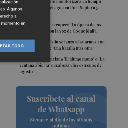
2
Un proyecto piloto monitorizará en tiempo
calización
real la calidad del agua en Port Saplaya y
 web. Algunos
Meliana
derecho a
ier momento en
3
Sagunt a Escena recupera 'La ópera de los
tres centavos' con la voz de Coque Malla
4
La Filmoteca d'Estiu se lanza a las armas con
PTAR TODO
la proyección de 'Una batalla tras otra'
5
La comedia valenciana 'El último mono' o 'La
ventana abierta' encabezan los estrenos de
agosto
Suscríbete al canal
de Whatsapp
Siempre al día de las últimas
noticias