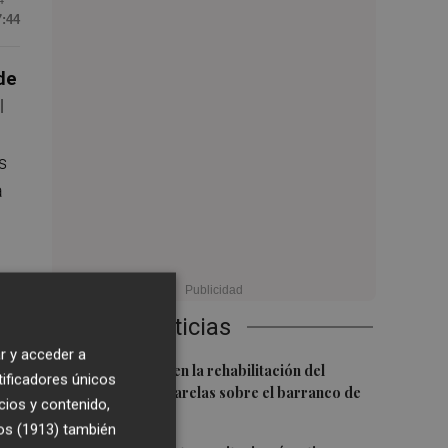
7:44
de
l
s
a
Últimas Noticias
r y acceder a
1
L'Eliana avanza en la rehabilitación del
tificadores únicos
puente y las pasarelas sobre el barranco de
cios y contenido,
Mandor
os (1913)
también