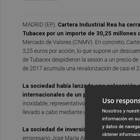
MADRID (EP).
Cartera Industrial Rea ha cerra
Tubacex por un importe de 30,25 millones 
Mercado de Valores (CNMV). En concreto, Cartera
3,25 euros por acción, lo que supone un descuento
de Tubacex despidieron la sesión a un precio de 
de 2017 acumula una revalorización de casi el 
La sociedad había lanzado una colocación e
internacionales de un paquete de hasta 9,3
Uso respons
inoxidable, representativos del 7% del capital de
Nosotros y nuestr
llevado a cabo mediante un procedimiento de col
información en su 
y datos de navega
La sociedad de inversión era el segundo m
obtener informació
empresario José María Aristrain, que posee el 1