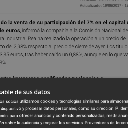
Actualizado: 19/06/2017 · 1
do la venta de su participación del 7% en el capital 
de euros
, informó la compañía a la Comisión Nacional de
 Industrial Rea ha realizado la operación a un precio de
 del 2,98% respecto al precio de cierre de ayer. Los título
3,35 euros, tras haber caído un 0,88%, aunque en lo que v
23%.
ntre inversores cualificados nacionales e
08 millones de títulos
del fabricante de tubos de acero
able de sus datos
 la compañía. La operación, realizada por Fidentiis, se ha
os socios utilizamos cookies y tecnologías similares para almacena
ocación acelerada ('accelerated bookbuilding').
dispositivo y procesar datos personales, como su dirección IP, iden
ción, para ofrecer anuncios y contenido personalizados, medir anun
áximo accionista de Tubacex
, tan solo por detrás del
n sobre la audiencia y mejorar los servicios.
Proveedores de tercer
1% del capital, después de haber elevado el año pasado su