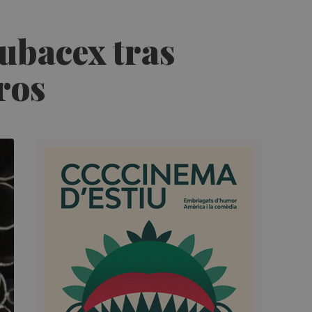
Tubacex tras
ros