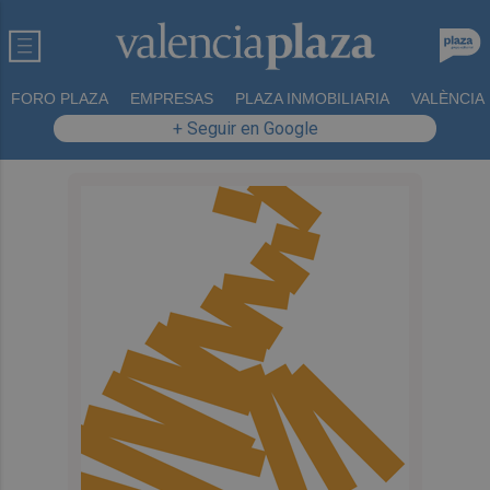
FORO PLAZA
EMPRESAS
PLAZA INMOBILIARIA
VALÈNCIA
+ Seguir en Google