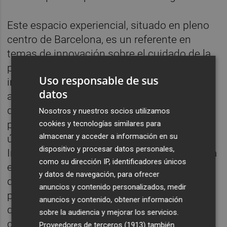
Este espacio experiencial, situado en pleno
centro de Barcelona, es un referente en
temas de innovación sobre el cuidado de la
piel y ahora quiere serlo también en
Uso responsable de sus
innovación tecnológica abriendo su espacio
datos
a compañías referentes como Salesforce,
que recientemente ha presentado su nueva
Nosotros y nuestros socios utilizamos
plataforma Agentforce en San Francisco, su
cookies y tecnologías similares para
almacenar y acceder a información en su
última innovación en el campo de la
dispositivo y procesar datos personales,
Inteligencia Artificial, y que ahora la presenta
como su dirección IP, identificadores únicos
en Barcelona. Se trata de una plataforma
y datos de navegación, para ofrecer
que, utilizando la Inteligencia Artificial,
anuncios y contenido personalizados, medir
permite la creación de agentes autónomos
anuncios y contenido, obtener información
que no solo son capaces de generar
sobre la audiencia y mejorar los servicios.
contenido, mantener conversaciones y
Proveedores de terceros (1913)
también