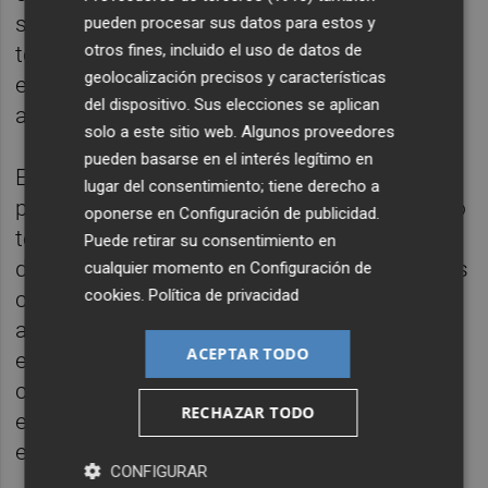
sugerir respuestas, sino que incluso pueden
pueden procesar sus datos para estos y
otros fines, incluido el uso de datos de
tomar decisiones en ámbitos predefinidos y
geolocalización precisos y características
ejecutar directamente determinadas
del dispositivo. Sus elecciones se aplican
acciones.
solo a este sitio web. Algunos proveedores
pueden basarse en el interés legítimo en
Entre estas acciones se puede mencionar,
lugar del consentimiento; tiene derecho a
por ejemplo, concertar una visita del servicio
oponerse en
Configuración de publicidad
.
técnico o gestionar directamente la
Puede retirar su consentimiento en
devolución de un producto si se cumplen las
cualquier momento en
Configuración de
cookies
.
Política de privacidad
condiciones para ello. Agentforce se
alimenta de los datos que las propias
ACEPTAR TODO
empresas tienen sobre cada uno de sus
clientes y ello permite personalizar la
RECHAZAR TODO
experiencia y ofrecer un servicio ágil y
eficiente.
CONFIGURAR