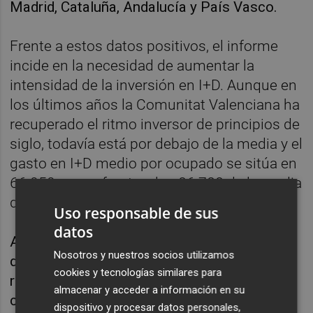
Madrid, Cataluña, Andalucía y País Vasco.
Frente a estos datos positivos, el informe
incide en la necesidad de aumentar la
intensidad de la inversión en I+D. Aunque en
los últimos años la Comunitat Valenciana ha
recuperado el ritmo inversor de principios de
siglo, todavía está por debajo de la media y el
gasto en I+D medio por ocupado se sitúa en
66.050 euros, frente a los 86.788 de la media
de España, y apenas cubre el coste salarial.
Uso responsable de sus
datos
Además, los autores del informe recuerdan
Nosotros y nuestros socios utilizamos
que la inversión en activos intangibles en
cookies y tecnologías similares para
relación con el PIB también es inferior al
almacenar y acceder a información en su
conjunto nacional (7 % frente a 7,6 %).
dispositivo y procesar datos personales,