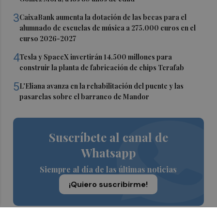
3
CaixaBank aumenta la dotación de las becas para el
alumnado de escuelas de música a 275.000 euros en el
curso 2026-2027
4
Tesla y SpaceX invertirán 14.500 millones para
construir la planta de fabricación de chips Terafab
5
L'Eliana avanza en la rehabilitación del puente y las
pasarelas sobre el barranco de Mandor
Suscríbete al canal de
Whatsapp
Siempre al día de las últimas noticias
¡Quiero suscribirme!