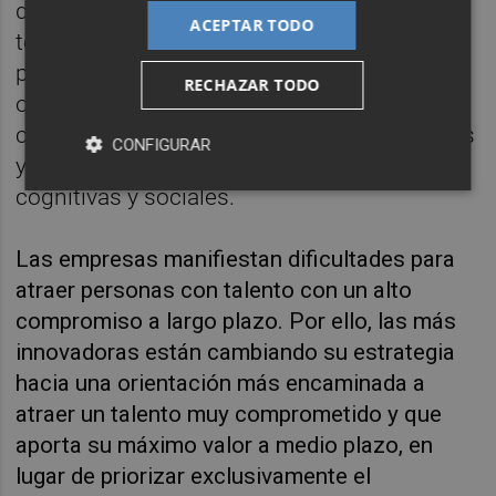
destacan la falta de madurez, la escasa
ACEPTAR TODO
tolerancia a la frustración, la incapacidad
para postergar las recompensas, la baja
RECHAZAR TODO
orientación empresarial, unida al escaso
conocimiento de la realidad de las empresas
CONFIGURAR
y, por último, el bajo nivel de competencias
cognitivas y sociales.
Las empresas manifiestan dificultades para
atraer personas con talento con un alto
compromiso a largo plazo. Por ello, las más
innovadoras están cambiando su estrategia
hacia una orientación más encaminada a
atraer un talento muy comprometido y que
aporta su máximo valor a medio plazo, en
lugar de priorizar exclusivamente el