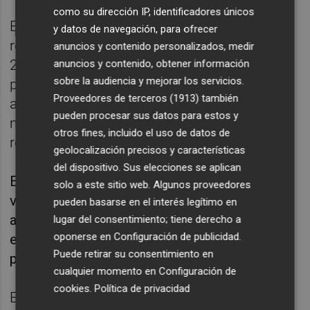
como su dirección IP, identificadores únicos
En capital humano en actividades de I+D,
y datos de navegación, para ofrecer
resalta el crecimiento exponencial desde
anuncios y contenido personalizados, medir
2002, cuando se contaba con 13.600
anuncios y contenido, obtener información
sobre la audiencia y mejorar los servicios.
personas, hasta alcanzar las 23.000 diez
Proveedores de terceros (1913)
también
años después. Aumenta la presencia de
pueden procesar sus datos para estos y
mujeres, ya que pasan de 5.311 a 9.485, y
otros fines, incluido el uso de datos de
representan el 41 % del empleo.
geolocalización precisos y características
del dispositivo. Sus elecciones se aplican
El estudio muestra que las empresas
solo a este sitio web. Algunos proveedores
valencianas reconocen dificultades para
pueden basarse en el interés legítimo en
atraer perfiles más tecnológicos, de
lugar del consentimiento; tiene derecho a
oponerse en
Configuración de publicidad
.
especialización industrial, pero también,
Puede retirar su consentimiento en
profesionales senior o mandos intermedios.
cualquier momento en
Configuración de
cookies
.
Política de privacidad
Entre las carencias de los candidatos