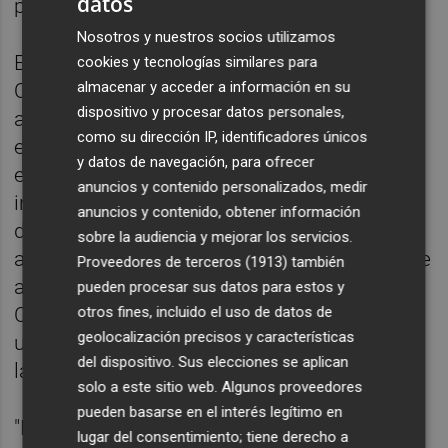
datos
presentados por las empresas.
Nosotros y nuestros socios utilizamos
Entre esas fechas, señala la Generalitat,
cookies y tecnologías similares para
almacenar y acceder a información en su
Olivas "no ostentó ningún cargo que tuviera
dispositivo y procesar datos personales,
atribuidas competencias administrativas en
como su dirección IP, identificadores únicos
el ámbito de la Energía, materia en la que se
y datos de navegación, para ofrecer
encuadra el Plan Eólico". Por lo que, añade el
anuncios y contenido personalizados, medir
informe, "no debió intervenir en la resolución
anuncios y contenido, obtener información
de ningún aspecto del expediente de
sobre la audiencia y mejorar los servicios.
adjudicación de dicho plan". La resolución de
Proveedores de terceros (1913)
también
adjudicación fue firmada por Fernando
pueden procesar sus datos para estos y
otros fines, incluido el uso de datos de
Castelló y previamente a ella se constituyó
geolocalización precisos y características
una comisión de selección de proyectos de
del dispositivo. Sus elecciones se aplican
la cual tampoco formó parte Olivas.
solo a este sitio web. Algunos proveedores
pueden basarse en el interés legítimo en
"De lo expuesto se desprende que
el
lugar del consentimiento; tiene derecho a