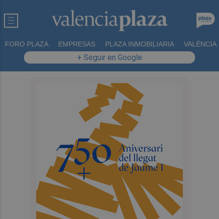
FORO PLAZA
EMPRESAS
PLAZA INMOBILIARIA
VALÈNCIA
+ Seguir en Google