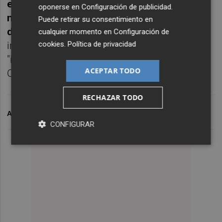
expediente de adjudicación del Plan Eólico
oponerse en
Configuración de publicidad
.
no debería contener resolución alguna
Puede retirar su consentimiento en
dictada por José Luis Olivas
", indica el
cualquier momento en
Configuración de
cookies
.
Política de privacidad
informe. Igualmente, no debería contener
"informe ni trámite alguno informado por
ACEPTAR TODO
Olivas".
RECHAZAR TODO
ARCHIVADO EN
CASO ERIAL
JOSE LUIS OLIVAS
CONFIGURAR