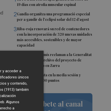
19 días con atrofia muscular espinal
ad
2
Gandia organitza una programació especial
per a gaudir de l’eclipsi solar del 12 d’agost
3
Riba-roja renovará su red de contenedores
con la incorporación de 320 nuevas unidades
más accesibles, sostenibles y de mayor
capacidad
4
PSPV y Compromís reclaman a la Generalitat
la retirada y el archivo del proyecto de
macrovertedero en Zarra
r y acceder a
5
El Ibex 35 repunta en la media sesión y
tificadores únicos
supera los 20.200 puntos
cios y contenido,
os (1913)
también
calización
Suscríbete al canal
 web. Algunos
derecho a