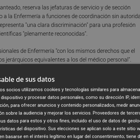
anteado, reserva las jefaturas de servicio y de sección
o a la Enfermería a funciones de coordinación sin autorid
representa "una clara discriminación" para una profesión
ientíficas "plenamente reconocidas".
fesionales de Enfermería "con los mismos derechos que el
os jerárquicos equivalentes a los del médico personal".
nidad haya decidido negociar el decreto solo con los
sionales".
able de sus datos
os socios utilizamos cookies y tecnologías similares para almacena
mos en que los sindicatos defienden la autonomía y
dispositivo y procesar datos personales, como su dirección IP, iden
cindible que la Conselleria escuche también la voz de los
ción, para ofrecer anuncios y contenido personalizados, medir anun
n sobre la audiencia y mejorar los servicios.
Proveedores de tercer
s datos para estos y otros fines, incluido el uso de datos de geolo
rísticas del dispositivo. Sus elecciones se aplican solo a este sitio
 basarse en el interés legítimo en lugar del consentimiento; tiene 