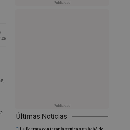
8
7:26
s,
do
Últimas Noticias
1
La Fe trata con terapia génica a un bebé de