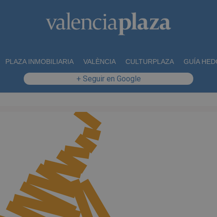
PLAZA INMOBILIARIA
VALÈNCIA
CULTURPLAZA
GUÍA HED
+ Seguir en Google