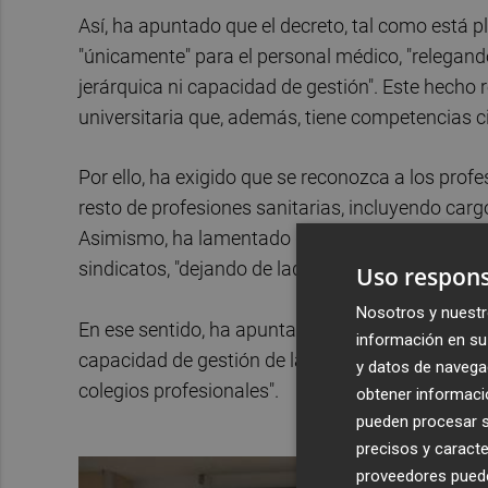
Así, ha apuntado que el decreto, tal como está pl
"únicamente" para el personal médico, "relegand
jerárquica ni capacidad de gestión". Este hecho 
universitaria que, además, tiene competencias c
Por ello, ha exigido que se reconozca a los pro
resto de profesiones sanitarias, incluyendo carg
Asimismo, ha lamentado que la Conselleria de Sa
sindicatos, "dejando de lado a los colegios profe
Uso respons
Nosotros y nuestr
En ese sentido, ha apuntado que "aunque confia
información en su 
capacidad de gestión de la Enfermería, es impres
y datos de navega
colegios profesionales".
obtener informació
pueden procesar su
precisos y caracte
proveedores pueden