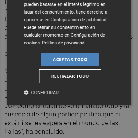
falleros y de 3.918 falleras --es decir, 7.315
pueden basarse en el interés legítimo en
mayores más--, mientras que la subida
lugar del consentimiento; tiene derecho a
también se ha reflejado entre los más
oponerse en
Configuración de publicidad
.
pequeños y las más pequeñas con un
Puede retirar su consentimiento en
cualquier momento en
Configuración de
ascenso de 1.368 falleros y falleras infantiles
cookies
.
Política de privacidad
--662 niños más y 706 niñas más--. En total,
el aumento es de 8.683 falleros y falleras.
ACEPTAR TODO
"Son datos muy positivos que hemos
RECHAZAR TODO
querido compartir con el Consejo Rector en
una jornada donde también hemos
CONFIGURAR
aprobado por unanimidad la constitución de
JCF como entidad de voluntariado todo y la
ausencia de algún partido político que ni
está ni se les espera en el mundo de las
Fallas", ha concluido.