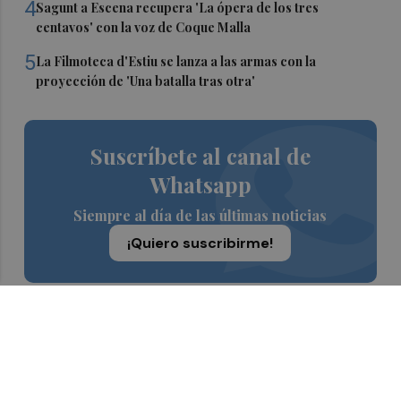
4
Sagunt a Escena recupera 'La ópera de los tres
centavos' con la voz de Coque Malla
5
La Filmoteca d'Estiu se lanza a las armas con la
proyección de 'Una batalla tras otra'
Suscríbete al canal de
Whatsapp
Siempre al día de las últimas noticias
¡Quiero suscribirme!