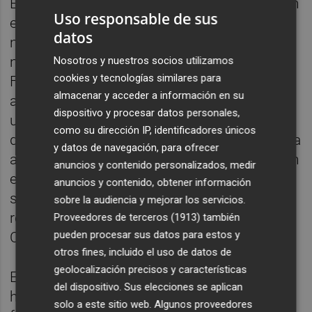
El edil ha defendido que estos datos "inciden
Uso responsable de sus
en el camino de recuperación de la
datos
normalidad después de la pandemia, que
nos ha permitido este año disfrutar de las
Nosotros y nuestros socios utilizamos
cookies y tecnologías similares para
Fallas en marzo". En ese sentido, ha
almacenar y acceder a información en su
apuntado que la recuperación del censo "es
dispositivo y procesar datos personales,
un indicador más de la recuperación" y ha
como su dirección IP, identificadores únicos
destacado que, "afortunadamente, esa vuelta
y datos de navegación, para ofrecer
a la normalidad lo estamos viviendo también
anuncios y contenido personalizados, medir
en toda la cultura festiva de la ciudad, como
anuncios y contenido, obtener información
se demuestra esta misma Navidad
sobre la audiencia y mejorar los servicios.
recuperando Expojove, las Campanadas o la
Proveedores de terceros (1913)
también
pueden procesar sus datos para estos y
Cabalgata de Reyes".
otros fines, incluido el uso de datos de
geolocalización precisos y características
El censo fallero, según ha explicado Galiana,
del dispositivo. Sus elecciones se aplican
ha experimentado un incremento de 3.397
solo a este sitio web. Algunos proveedores