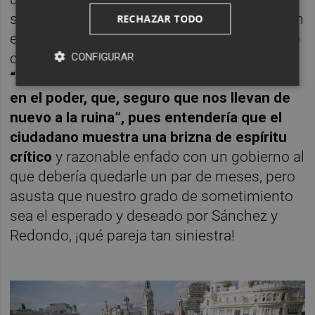
surfear y lo que les de la real gana, es a quien
RECHAZAR TODO
entregamos la potestad de encerrarnos o no
con total naturalidad.
Si al menos dijéramos
CONFIGURAR
“a ver que pasa con esta panda de ineptos
en el poder, que, seguro que nos llevan de
nuevo a la ruina”, pues entendería que el
ciudadano muestra una brizna de espíritu
crítico
y razonable enfado con un gobierno al
que debería quedarle un par de meses, pero
asusta que nuestro grado de sometimiento
sea el esperado y deseado por Sánchez y
Redondo, ¡qué pareja tan siniestra!