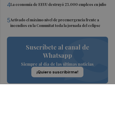
4
La economía de EEUU destruyó 23.000 empleos en julio
5
Activado el máximo nivel de preemergencia frente a
incendios en la Comunitat toda la jornada del eclipse
Suscríbete al canal de
Whatsapp
Siempre al día de las últimas noticias
¡Quiero suscribirme!