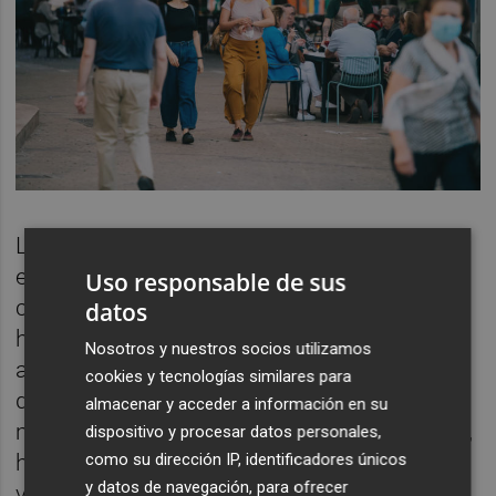
La ciudad mantiene su pulso, pero hay algo
extraño, todos sus habitantes se cubren la
Uso responsable de sus
cara pese a la elevada temperatura y la
datos
humedad que genera un constante sudor,
Nosotros y nuestros socios utilizamos
algo a lo que ese odioso utensilio
cookies y tecnologías similares para
denominado mascarilla, contribuye de
almacenar y acceder a información en su
manera determinante. Hay turistas y locales,
dispositivo y procesar datos personales,
hay terrazas llenas, pero también terrazas
como su dirección IP, identificadores únicos
y datos de navegación, para ofrecer
vacías, muchos locales de restauración