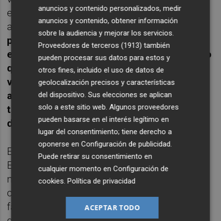
anuncios y contenido personalizados, medir
esperan con ansia que el viandante haga un
anuncios y contenido, obtener información
alto en el camino y llene sus sillas vacías,
sobre la audiencia y mejorar los servicios.
pero sobre todo impera un comentario
Proveedores de terceros (1913)
también
entre las personas que habitan la urbe, algo
pueden procesar sus datos para estos y
que puede resumirse en la frase “vamos a
otros fines, incluido el uso de datos de
ver que hacemos antes de que nos vuelvan
geolocalización precisos y características
a encerrar”. Nuestro inconsciente es
del dispositivo. Sus elecciones se aplican
solo a este sitio web. Algunos proveedores
tremendamente sumiso y obediente, y no
pueden basarse en el interés legítimo en
dudamos en reconocerlo y manifestarlo.
lugar del consentimiento; tiene derecho a
oponerse en
Configuración de publicidad
.
El peor gobierno de la democracia en
Puede retirar su consentimiento en
España, con unas cifras históricas en
cualquier momento en
Configuración de
numero de muertos por habitante,
cookies
.
Política de privacidad
contagiados en el sector sanitario, compras
fallidas y pagadas, destrucción de empleo y
ACEPTAR TODO
que además se permite irse de vacaciones,