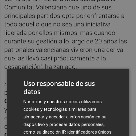
Comunitat Valenciana que uno de sus
principales partidos opte por enfrentarse a
todo aquello que no sea una iniciativa
liderada por ellos mismos; más cuando
durante su gestión a lo largo de 20 años las
patronales valencianas vivieron una deriva
que las llevó casi prácticamente a la
desaparición", ha zanjado.
Uso responsable de sus
Según se puede ver en la memoria del
datos
presupuesto,
la nueva patronal
Cepal
recibirá 60.000 euros para el fomento
Nosotros y nuestros socios utilizamos
y la cooperación empresarial en la provincia
cookies y tecnologías similares para
almacenar y acceder a información en su
de Alicante;
Cepyme
, 15.000 euros para un
dispositivo y procesar datos personales,
ciclo de conferencias; la
Cámara de
como su dirección IP, identificadores únicos
Comercio
recibirá dos subvenciones: una de