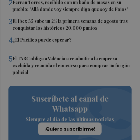
2
Ferran Torres, recibido con un baño de masas en su
pueblo: "Allá donde voy siempre digo que soy de Foios"
3
El Ibex 35 sube un 2% la primera semana de agosto tras
conquistar los históricos 20.000 puntos
4
¿El Pacífico puede esperar?
5
El TARC obliga a València a readmitir a la empresa
excluida y reanuda el concurso para comprar un furgón
policial
Suscríbete al canal de
Whatsapp
Siempre al día de las últimas noticias
¡Quiero suscribirme!