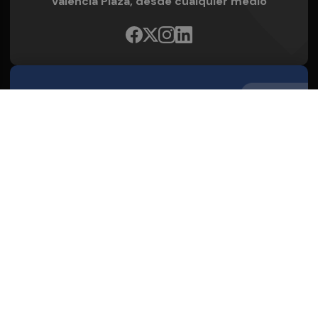
Valencia Plaza, desde cualquier medio
Quienes Somos
Conoce al grupo editorial
Conócenos
Publicidad
Contacto
Acceso accionistas