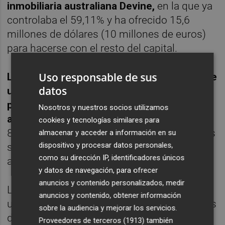
inmobiliaria australiana Devine,
en la que ya
controlaba el 59,11% y ha ofrecido 15,6
millones de dólares (10 millones de euros)
para hacerse con el resto del capital.
Uso responsable de sus
La oferta lanzada por la filial de ACS supone
datos
una prima del 100% respecto al último
precio marcado en bolsa por Devine
Nosotros y nuestros socios utilizamos
anterior al lanzamiento de la oferta
y del
cookies y tecnologías similares para
86,1% sobre la media en la que sus acciones
almacenar y acceder a información en su
dispositivo y procesar datos personales,
se han estado moviendo en los dos últimos
como su dirección IP, identificadores únicos
años.
y datos de navegación, para ofrecer
anuncios y contenido personalizados, medir
La compañía financiará la operación
anuncios y contenido, obtener información
utilizando los fondos disponibles o las líneas
sobre la audiencia y mejorar los servicios.
de crédito existentes. "
Cimic tiene fondos
Proveedores de terceros (1913)
también