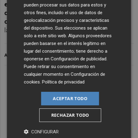
existentes disponibles que exceden la
pueden procesar sus datos para estos y
consideración de la oferta y todos los
otros fines, incluido el uso de datos de
geolocalización precisos y características
costos de transacción asociados
", asegura
del dispositivo. Sus elecciones se aplican
la empresa.
solo a este sitio web. Algunos proveedores
pueden basarse en el interés legítimo en
lugar del consentimiento; tiene derecho a
ARCHIVADO EN
CIMIC
ACS
VENTIA
oponerse en
Configuración de publicidad
.
Puede retirar su consentimiento en
cualquier momento en
Configuración de
cookies
.
Política de privacidad
ACEPTAR TODO
RECHAZAR TODO
CONFIGURAR