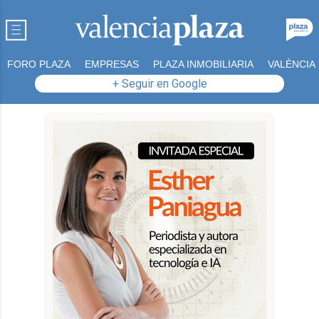
FORO PLAZA
EMPRESAS
PLAZA INMOBILIARIA
VALÈNCIA
+ Seguir en Google