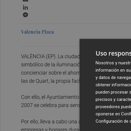
LinkedIn
Messenger
Valencia Plaza
Uso respons
VALÈNCIA (EP). La ciudad de València se suma e
Nosotros y nuestr
simbólico de la iluminación de los edificios púb
información en su 
concienciar sobre el ahorro energético. Entre ello
y datos de navega
las de Quart, la propia fachada del Ayuntamiento 
obtener informació
pueden procesar su
Con ello, el Ayuntamiento de València pretende 
precisos y caracte
2007 se celebra para sensibilizar a la ciudadaní
proveedores pueden
oponerse en
Confi
Por ello, lleva a cabo una acción global que co
Configuración de 
empresas y hogares durante una hora este día, de