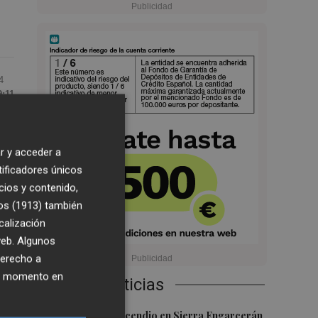
4
9:11
r y acceder a
tificadores únicos
s y
cios y contenido,
os (1913)
también
calización
 web. Algunos
derecho a
ier momento en
Últimas Noticias
1
Controlado el incendio en Sierra Engarcerán