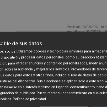
Publicado: 23/03/2024 ·
19:0
Actualizado: 23/03/2024 · 1
able de sus datos
ste sábado a 'La Hora del Planeta' con el apagado
os socios utilizamos cookies y tecnologías similares para almacena
licos y monumentos entre las 20.30 y las 21.30 horas para
dispositivo y procesar datos personales, como su dirección IP, iden
s, la Catedral, el Miguelete, la Lonja, las Torres de Serrano
ción, para ofrecer anuncios y contenido personalizados, medir anun
o la Porta de la Mar, entre otros.
n sobre la audiencia y mejorar los servicios.
Proveedores de tercer
s datos para estos y otros fines, incluido el uso de datos de geolo
apoyar la iniciativa World Wildlife Fund (WWF) que desde
rísticas del dispositivo. Sus elecciones se aplican solo a este sitio
a sobre los efectos del cambio climático.
 basarse en el interés legítimo en lugar del consentimiento; tiene 
guración de publicidad
. Puede retirar su consentimiento en cualqu
nsiste en apagar las luces de monumentos, ayuntamientos,
cookies
.
Política de privacidad
sde las 20.30 a las 21.30. La iniciativa nació en 2007 en