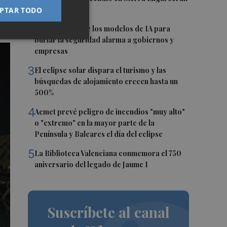
(Castellón)
PTAR TODO
2
La capacidad de los modelos de IA para
burlar la seguridad alarma a gobiernos y
empresas
3
El eclipse solar dispara el turismo y las
búsquedas de alojamiento crecen hasta un
500%
4
Aemet prevé peligro de incendios "muy alto"
o "extremo" en la mayor parte de la
Península y Baleares el día del eclipse
5
La Biblioteca Valenciana conmemora el 750
aniversario del legado de Jaume I
Suscríbete al canal