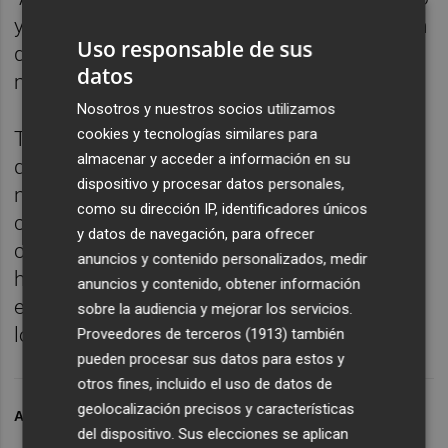
y en aras de la transparencia en la utilización
Uso responsable de sus
de los recursos públicos de Les Corts..." y la
datos
mayor parte del cuerpo de la petición.
Nosotros y nuestros socios utilizamos
cookies y tecnologías similares para
Tan solo difiere en un detalle: Ciudadanos
almacenar y acceder a información en su
quiere la información de toda la legislatura,
dispositivo y procesar datos personales,
no quiere que esta se limite a los últimos
como su dirección IP, identificadores únicos
cuatro meses. Su intención, por tanto, es
y datos de navegación, para ofrecer
conocer si sus antiguos compañeros
anuncios y contenido personalizados, medir
hicieron uso de estos vehículos cuando aún
anuncios y contenido, obtener información
estaban en el grupo. La batalla entre los ex y
sobre la audiencia y mejorar los servicios.
los naranja sigue viva.
Proveedores de terceros (1913)
también
pueden procesar sus datos para estos y
otros fines, incluido el uso de datos de
geolocalización precisos y características
ARCHIVADO EN
CIUDADANOS
del dispositivo. Sus elecciones se aplican