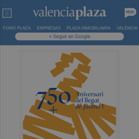
FORO PLAZA
EMPRESAS
PLAZA INMOBILIARIA
VALÈNCIA
+ Seguir en Google