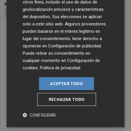
otros fines, incluido el uso de datos de
ARCHIVADO EN
JORNADA DE 4 DÍAS
geolocalización precisos y características
SEMANA LABORAL DE 4 DÍAS
del dispositivo. Sus elecciones se aplican
solo a este sitio web. Algunos proveedores
pueden basarse en el interés legítimo en
lugar del consentimiento; tiene derecho a
oponerse en
Configuración de publicidad
.
Puede retirar su consentimiento en
cualquier momento en
Configuración de
cookies
.
Política de privacidad
ACEPTAR TODO
RECHAZAR TODO
CONFIGURAR