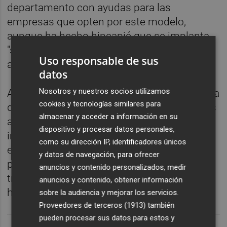
departamento con ayudas para las
empresas que opten por este modelo,
aunque ha hecho hincapié que se implanta
"sin imponer nada" y en consenso con los
Uso responsable de sus
agentes sociales.
datos
Nosotros y nuestros socios utilizamos
Además, el titular de Economía Sostenible ha
cookies y tecnologías similares para
destacado la cantidad de ayudas destinadas
almacenar y acceder a información en su
a los autónomos por la Generalitat ante el
dispositivo y procesar datos personales,
impacto de la pandemia y la crisis
como su dirección IP, identificadores únicos
energética, tras lo que ha invitado a los
y datos de navegación, para ofrecer
partidos de la oposición a apoyar "proyectos
anuncios y contenido personalizados, medir
transformadores" como la jornada de 32
anuncios y contenido, obtener información
horas.
sobre la audiencia y mejorar los servicios.
Proveedores de terceros (1913)
también
pueden procesar sus datos para estos y