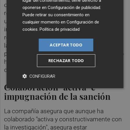
lugar del consentimiento; tiene derecho a
octubre del año 2022 no prejuzgaba el
oponerse en
Configuración de publicidad
.
resultado final de la investigación y se abría
Puede retirar su consentimiento en
un periodo máximo de 18 meses para la
cualquier momento en
Configuración de
instrucción del expediente y para su
cookies
.
Política de privacidad
resolución por parte de la CNMC. Por tanto,
la resolución tendrá que estar lista antes del
ACEPTAR TODO
próximo mes de abril. Desde la compañía no
RECHAZAR TODO
han querido confirmar fecha exacta prevista
de resolución del expediente.
CONFIGURAR
Colaboración "activa" e
impugnación de la sanción
La compañía asegura que aunque ha
colaborado "activa y constructivamente con
la investigación", asegura estar