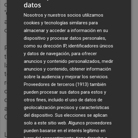
datos
comerciales que habrían podido tener
"efectos exclusionarios" sobre las demás
Nosotros y nuestros socios utilizamos
agencias de viaje en línea, así como sobre
cookies y tecnologías similares para
otros canales de venta en línea.
almacenar y acceder a información en su
dispositivo y procesar datos personales,
como su dirección IP, identificadores únicos
Por otra parte, las conductas investigadas
y datos de navegación, para ofrecer
también incluirían prácticas que explotarían
anuncios y contenido personalizados, medir
la situación de dependencia económica que
anuncios y contenido, obtener información
tendrían los hoteles situados en España con
sobre la audiencia y mejorar los servicios.
respecto a Booking.com. Este hecho
Proveedores de terceros (1913)
también
constituiría "un acto de competencia desleal
pueden procesar sus datos para estos y
que podría falsear la libre competencia con
otros fines, incluido el uso de datos de
afectación al interés público", según la
geolocalización precisos y características
del dispositivo. Sus elecciones se aplican
CNMC.
solo a este sitio web. Algunos proveedores
pueden basarse en el interés legítimo en
La incoación del expediente realizada en