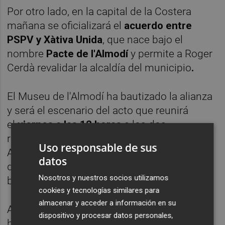
Por otro lado, en la capital de la Costera
mañana se oficializará el
acuerdo entre
PSPV y Xàtiva Unida
, que nace bajo el
nombre
Pacte de l'Almodí
y permite a Roger
Cerdà revalidar la alcaldía del municipio
.
El Museu de l'Almodí ha bautizado la alianza
y será el escenario del acto que reunirá
el
viernes a las 12 horas
a los dos
representantes —Roger Cerdà, PSPV— y
Uso responsable de sus
Amor Amorós —Xàtiva Unida— para firmar el
datos
documento mediante el que se asientan las
Nosotros y nuestros socios utilizamos
bases para la próxima legislatura.
cookies y tecnologías similares para
almacenar y acceder a información en su
Así, ambas formaciones se han esperado
dispositivo y procesar datos personales,
hasta prácticamente el día anterior al pleno