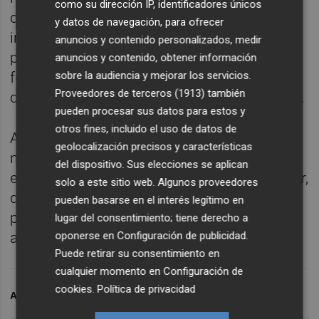
como su dirección IP, identificadores únicos
de investidura para hacer pública su
y datos de navegación, para ofrecer
intención de establecer, de nuevo, un
anuncios y contenido personalizados, medir
proyecto común. En 2015 ya sumaron
anuncios y contenido, obtener información
fuerzas para desbancar al Partido Popular,
sobre la audiencia y mejorar los servicios.
Proveedores de terceros (1913)
también
que llevaba 16 años al frente del consistorio.
pueden procesar sus datos para estos y
otros fines, incluido el uso de datos de
Aunque el Partido Socialista fue la opción
geolocalización precisos y características
más votada en los recientes comicios,
del dispositivo. Sus elecciones se aplican
empató en concejales con el Partido Popular,
solo a este sitio web. Algunos proveedores
que también obtuvo ocho. Así, el acuerdo
pueden basarse en el interés legítimo en
permite sumar un total de 12 concejales y
lugar del consentimiento; tiene derecho a
oponerse en
Configuración de publicidad
.
alcanzar la
mayoría absoluta
.
Puede retirar su consentimiento en
cualquier momento en
Configuración de
cookies
.
Política de privacidad
ARCHIVADO EN
BÉTERA
XÀTIVA