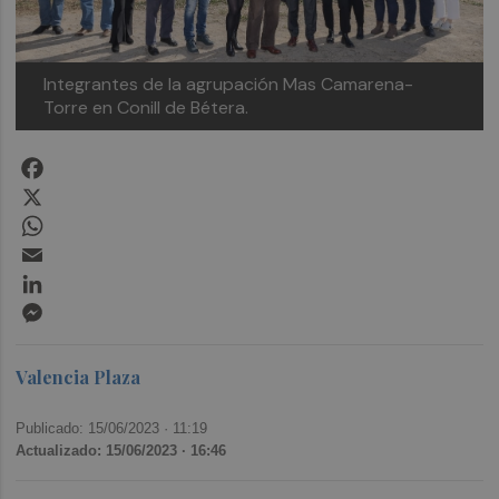
Integrantes de la agrupación Mas Camarena-
Torre en Conill de Bétera.
Facebook
X
WhatsApp
Email
LinkedIn
Messenger
Valencia Plaza
Publicado: 15/06/2023 ·
11:19
Actualizado: 15/06/2023 · 16:46